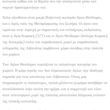
κοινωνία καθώς και τα θέματα που την απασχολούν μέσω των
συχνών δραστηριοτήτων του.
Άλλα αξιοθέατα είναι μικρή Βυζαντινή εκκλησία Άγιοι Θεόδωροι,
και ο Ιερός ναός της Μεταμόρφωσης του Σωτήρα. Οι άγιοι που
τιμώνται στην περιοχή με σημαντικές και πολυήμερες εκδηλώσεις
είναι η Αγία Κυριακή (7/7) και οι Άγιοι Θεόδωροι (δεύτερη Κυριακή
της Αποκριάς) οπότε και παραδοσιακοί χοροί με παραδοσιακές
ενδυμασίες της Λιβανάτας λαμβάνουν χώρα συνήθως στην πλατεία
του χωριού.
Των Αγίων Θεοδώρων εορτάζεται το παλαιότερο πανηγύρι του
χωριού. Η μέρα εορτής των δυο στρατιωτικών Αγίων είχε ιδιαίτερη
σημασία για τους κατοίκους των Λιβανατών. Όπως μας
πληροφορούν οι παλαιότεροι, πολλά μέλλοντα ζευγάρια συνήθιζαν να
ανταλλάσσουν
λόγο
εκείνη την ημέρα, και η συμμετοχή των νέων
στον τελετουργικό χορό της πλατείας αποτελούσε δέσμευση ενώπιον
της τοπικής κοινωνίας.