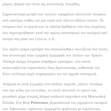
χώρου, βόρεια και νότια της ανατολικής Λοκρίδας.
Σημαντικότερα μεταξύ των κινητών ευρημάτων αποτελούν όστρακα
από κρατήρες καθώς και μια σειρά από πήλινα ειδώλια πλοίων. Τα
όστρακα από τα αγγεία και τα ειδώλια βρέθηκαν όλα στις επιχώσεις
που δημιουργήθηκαν κατά την πρώτη καταστροφή του οικισμού από
σεισμό στα μέσα του 12ου αι. π.Χ..
Στο πρώτο τμήμα κρατήρα που αποκαλύφθηκε εικονίζεται ένα πλοίο,
που αντιστοιχεί στην ομηρική περιγραφή των πλοίων των Αχαιών.
Τέσσερα ακόμη όστρακα ισάριθμων κρατήρων, στα οποία
αναγνωρίζονται παραστάσεις ίδιας θεματολογίας, καθιστούν τον
Κύνο πολύτιμη πηγή πληροφοριών για την αρχαία ναυπηγική.
Ανάμεσα σε αυτά ξεχωρίζει ένα παιδικό παιχνίδι ,πήλινο πλοιάριο
που είχε ρόδες για να κυλάει, το οποίο αποτελεί το πρώτο και
μοναδικό μέχρι στιγμής δείγμα παιδικού παιχνιδιού στη Μυκηναϊκή
Ελλάδα. Στη θέση
Ρούστιανα
, βορειοδυτικά του σημερινού οικισμού
των Λιβανατών, υψώνεται οχυρωμένη ακρόπολη με κυκλώπειας