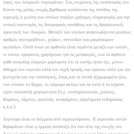
όψεις των λοκρικών νομισμάτων. Στις επιχώσεις της ανασκαφής του
Κύνου της μέσης εποχής βρέθηκαν κατάλοιπα της πανίδας της
περιοχής ή μελέτη των οποίων παρέχει χρήσιμες πληροφορίες για την
τοπική οικονομία, τις διατροφικές συνήθειες και τις θρησκευτικές
πρακτικές των Λοκρών. Μεταξύ των οποίων αναγνωρίζονται μεγάλος
αριθμός αιγοπροβάτων, χοίρων, ιπποειδών και μικρόσωμων
αγελάδων. Οστά όνων σε αφθονία είναι παρόντα μεταξύ των οστών,
οι οποίοι προφανώς χρησίμευαν για τις μεταφορές, ενώ τα άφθονα
κάθε ποικιλίας ελαφιών μαρτυρούν ότι το κυνήγι ήταν όχι, μόνον
άθλημα των ευγενών αλλά και πηγή τροφής και πρώτων υλών για την
βιοτεχνία και την ναυπηγική, όπως και τα λοιπά εξημερωμένα ζώα,
των οποίων το δέρμα, το τρίχωμα ακόμα και τα οστά ή τα κέρατα
είχαν πολλαπλή χρησιμότητα (π.χ. υποδηματοποιία, χιτώνες,
θώρακες, νήματα, εργαλεία, κοσμήματα, εξαρτήματα ενδυμασίας
κ.λ.π.).
Λιγότερα είναι τα δείγματα από αγριογούρουνο. Η παρουσία οστών
θηραμάτων είναι η έμμεση απόδειξη ότι στα τέλη της εποχής του
Χαλκού υπήρχαν στην περιοχή πλούσια και πυκνά δάση απαραίτητη