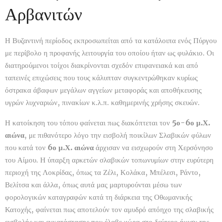
Αρβανιτών
Η Βυζαντινή περίοδος εκπροσωπείται από τα κατάλοιπα ενός Πύργου
με περίβολο η προφανής λειτουργία του οποίου ήταν ως φυλάκιο. Οι
διατηρούμενοι τοίχοι διακρίνονται σχεδόν επιφανειακά και από
ταπεινές επιχώσεις που τους κάλυπταν συγκεντρώθηκαν κυρίως
όστρακα άβαφων μεγάλων αγγείων μεταφοράς και αποθήκευσης
υγρών λυχναριών, πινακίων κ.λ.π. καθημερινής χρήσης σκευών.
Η κατοίκηση του τόπου φαίνεται πως διακόπτεται τον
5ο-6ο μ.Χ.
αιώνα
, με πιθανότερο λόγο την εισβολή ποικίλων Σλαβικών φύλων
που κατά τον
6ο μ.Χ. αιώνα
άρχισαν να εισχωρούν στη Χερσόνησο
του Αίμου. Η ύπαρξη αρκετών σλαβικών τοπωνυμίων στην ευρύτερη
περιοχή της Λοκρίδας, όπως τα Ζέλι, Κολάκα, Μπέλεσι, Ράντο,
Βελίτσα και άλλα, όπως αυτά μας μαρτυρούνται μέσω των
φορολογικών καταγραφών κατά τη διάρκεια της Οθωμανικής
Κατοχής, φαίνεται πως αποτελούν τον αμυδρό απόηχο της σλαβικής
εισβολής και εγκατάστασης που έλαβε χώρα στο δεύτερο ήμισυ της