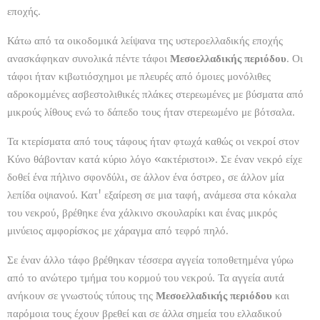
εποχής.
Κάτω από τα οικοδομικά λείψανα της υστεροελλαδικής εποχής
ανασκάφηκαν συνολικά πέντε τάφοι
Μεσοελλαδικής περιόδου
. Οι
τάφοι ήταν κιβωτιόσχημοι με πλευρές από όμοιες μονόλιθες
αδροκομμένες ασβεστολιθικές πλάκες στερεωμένες με βύσματα από
μικρούς λίθους ενώ το δάπεδο τους ήταν στερεωμένο με βότσαλα.
Τα κτερίσματα από τους τάφους ήταν φτωχά καθώς οι νεκροί στον
Κύνο θάβονταν κατά κύριο λόγο «ακτέριστοι». Σε έναν νεκρό είχε
δοθεί ένα πήλινο σφονδύλι, σε άλλον ένα όστρεο, σε άλλον μία
λεπίδα οψιανού. Κατ' εξαίρεση σε μια ταφή, ανάμεσα στα κόκαλα
του νεκρού, βρέθηκε ένα χάλκινο σκουλαρίκι και ένας μικρός
μινύειος αμφορίσκος με χάραγμα από τεφρό πηλό.
Σε έναν άλλο τάφο βρέθηκαν τέσσερα αγγεία τοποθετημένα γύρω
από το ανώτερο τμήμα του κορμού του νεκρού. Τα αγγεία αυτά
ανήκουν σε γνωστούς τύπους της
Μεσοελλαδικής περιόδου
και
παρόμοια τους έχουν βρεθεί και σε άλλα σημεία του ελλαδικού