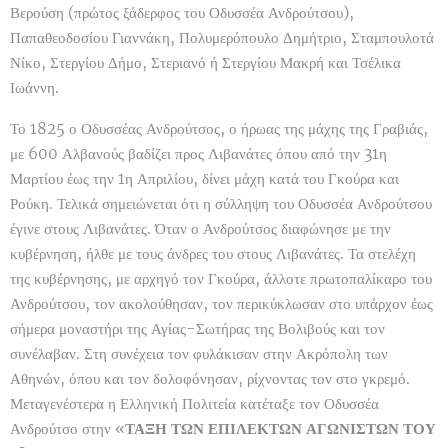
Βερούση (πρώτος ξάδερφος του Οδυσσέα Ανδρούτσου),
Παπαθεοδοσίου Γιαννάκη, Πολυμερόπουλο Δημήτριο, Σταμπουλοτά
Νίκο, Στεργίου Δήμο, Στεριανό ή Στεργίου Μακρή και Τσέλικα
Ιωάννη.
Το 1825 ο Οδυσσέας Ανδρούτσος, ο ήρωας της μάχης της Γραβιάς,
με 600 Αλβανούς βαδίζει προς Λιβανάτες όπου από την 31η
Μαρτίου έως την 1η Απριλίου, δίνει μάχη κατά του Γκούρα και
Ρούκη. Τελικά σημειώνεται ότι η σύλληψη του Οδυσσέα Ανδρούτσου
έγινε στους Λιβανάτες. Όταν ο Ανδρούτσος διαφώνησε με την
κυβέρνηση, ήλθε με τους άνδρες του στους Λιβανάτες. Τα στελέχη
της κυβέρνησης, με αρχηγό τον Γκούρα, άλλοτε πρωτοπαλίκαρο του
Ανδρούτσου, τον ακολούθησαν, τον περικύκλωσαν στο υπάρχον έως
σήμερα μοναστήρι της Αγίας-Σωτήρας της Βολιβούς και τον
συνέλαβαν. Στη συνέχεια τον φυλάκισαν στην Ακρόπολη των
Αθηνών, όπου και τον δολοφόνησαν, ρίχνοντας τον στο γκρεμό.
Μεταγενέστερα η Ελληνική Πολιτεία κατέταξε τον Οδυσσέα
Ανδρούτσο στην «
ΤΑΞΗ ΤΩΝ ΕΠΙΛΕΚΤΩΝ ΑΓΩΝΙΣΤΩΝ ΤΟΥ