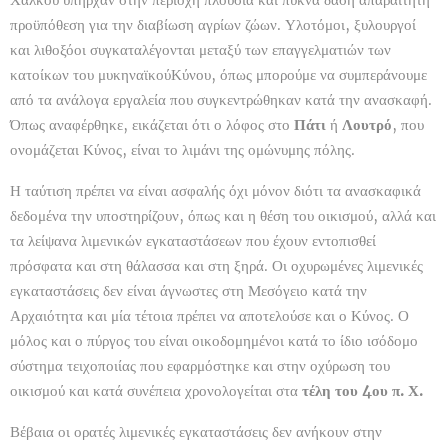
προϋπόθεση για την διαβίωση αγρίων ζώων. Υλοτόμοι, ξυλουργοί
και λιθοξόοι συγκαταλέγονται μεταξύ των επαγγελματιών των
κατοίκων του μυκηναϊκούΚύνου, όπως μπορούμε να συμπεράνουμε
από τα ανάλογα εργαλεία που συγκεντρώθηκαν κατά την ανασκαφή.
Όπως αναφέρθηκε, εικάζεται ότι ο λόφος στο
Πάτι
ή
Λουτρό
, που
ονομάζεται Κύνος, είναι το λιμάνι της ομώνυμης πόλης.
Η ταύτιση πρέπει να είναι ασφαλής όχι μόνον διότι τα ανασκαφικά
δεδομένα την υποστηρίζουν, όπως και η θέση του οικισμού, αλλά και
τα λείψανα λιμενικών εγκαταστάσεων που έχουν εντοπισθεί
πρόσφατα και στη θάλασσα και στη ξηρά. Οι οχυρωμένες λιμενικές
εγκαταστάσεις δεν είναι άγνωστες στη Μεσόγειο κατά την
Αρχαιότητα και μία τέτοια πρέπει να αποτελούσε και ο Κύνος. Ο
μόλος και ο πύργος του είναι οικοδομημένοι κατά το ίδιο ισόδομο
σύστημα τειχοποιίας που εφαρμόστηκε και στην οχύρωση του
οικισμού και κατά συνέπεια χρονολογείται στα
τέλη του 4ου π. Χ.
Βέβαια οι ορατές λιμενικές εγκαταστάσεις δεν ανήκουν στην