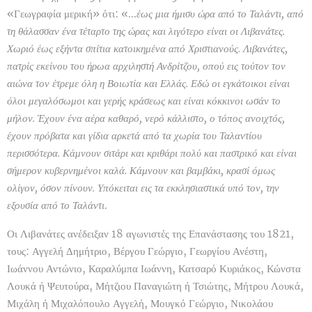
«Γεωγραφία μερική» ότι: «...
έως μια ήμισυ ώρα από το Ταλάντι, από
τη θάλασσαν ένα τέταρτο της ώρας και λιγότερο είναι οι Λιβανάτες.
Χωριό έως εξήντα σπίτια κατοικημένα από Χριστιανούς. Λιβανάτες,
πατρίς εκείνου του ήρωα αρχιληστή Ανδρίτζου, οπού εις τούτον τον
αιώνα τον έτρεμε όλη η Βοιωτία και Ελλάς. Εδώ οι εγκάτοικοι είναι
όλοι μεγαλόσωμοι και γερής κράσεως και είναι κόκκινοι ωσάν το
μήλον. Έχουν ένα αέρα καθαρό, νερό κάλλιστο, ο τόπος ανοιχτός,
έχουν πρόβατα και γίδια αρκετά από τα χωρία του Ταλαντίου
περισσότερα. Κάμνουν σιτάρι και κριθάρι πολύ και παστρικό και είναι
σήμερον κυβερνημένοι καλά. Κάμνουν και βαμβάκι, κρασί όμως
ολίγον, όσον πίνουν. Υπόκειται εις τα εκκλησιαστικά υπό τον, την
εξουσία από το Ταλάντι
.
Οι Λιβανάτες ανέδειξαν 18 αγωνιστές της Επανάστασης του 1821,
τους: Αγγελή Δημήτριο, Βέργου Γεώργιο, Γεωργίου Ανέστη,
Ιωάννου Αντώνιο, Καραλύμπα Ιωάννη, Κατσαρό Κυριάκος, Κώνστα
Λουκά ή Ψευτούρα, Μήτζιου Παναγιώτη ή Τσιώτης, Μήτρου Λουκά,
Μιχάλη ή Μιχαλόπουλο Αγγελή, Μουγκό Γεώργιο, Νικολάου