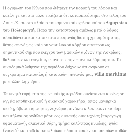
Η οχύρωση του Κύνου που διέτρεχε την κορυφή του λόφου και
κατέληγε και στο μόλο εικάζεται ότι κατασκευάστηκε στο τέλος του
4ου π.Χ. αι. στο πλαίσιο του αμυντικού σχεδιασμού του
Δημητρίου
του Πολιορκητή
. Παρά την καταστροφή αμέσως μετά ο λόφος
ισοπεδώνεται και κατοικείται προφανώς διότι η χρησιμότητα της
θέσης αφενός ως καίριου ναυτιλιακού κόμβου αφετέρου ως
σημαντικού σημείου ελέγχου των βασικών αξόνων της Λοκρίδας,
θαλασσίων και επιγείου, υπαγόρευε την επανοικοδόμησή του. Τα
οικοδομικά λείψανα της περιόδου δείχνουν ότι ανήκουν σε
συγκρότημα κατοικίας ή κατοικιών, πιθανώς μιας
villa maritima
με πολλαπλή χρήση.
Τα κινητά ευρήματα της ρωμαϊκής περιόδου συνίστανται κυρίως σε
αγγεία αποθηκευτικού ή οικιακού χαρακτήρα, όπως μαγειρικά
σκεύη, άβαφοι αμφορείς, λυχνάρια, πινάκια κ.λ.π. υφαντικά βάρη
και πήλινα σφονδύλια μάρτυρες οικιακής οικοτεχνίας (παραγωγή
υφασμάτων), αλιευτικά βάρη, τμήμα καλύπτρας κυψέλης, ιγδία
(γουδιά) και τριβεία αποφλοίωσης δημητριακών και οσπρίων καθώς