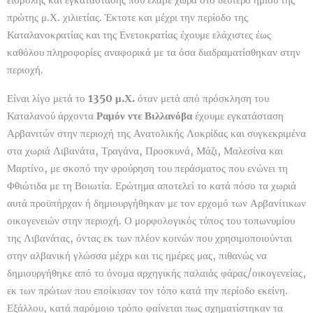
πρώτης μ.Χ. χιλιετίας. Έκτοτε και μέχρι την περίοδο της
Καταλανοκρατίας και της Ενετοκρατίας έχουμε ελάχιστες έως
καθόλου πληροφορίες αναφορικά με τα όσα διαδραματίσθηκαν στην
περιοχή.
Είναι λίγο μετά το
1350 μ.Χ.
όταν μετά από πρόσκληση του
Καταλανού άρχοντα
Ραμόν ντε Βιλλανόβα
έχουμε εγκατάσταση
Αρβανιτών στην περιοχή της Ανατολικής Λοκρίδας και συγκεκριμένα
στα χωριά Λιβανάτα, Τραγάνα, Προσκυνά, Μάζι, Μαλεσίνα και
Μαρτίνο, με σκοπό την φρούρηση του περάσματος που ενώνει τη
Φθιώτιδα με τη Βοιωτία. Ερώτημα αποτελεί το κατά πόσο τα χωριά
αυτά προϋπήρχαν ή δημιουργήθηκαν με τον ερχομό των Αρβανίτικων
οικογενειών στην περιοχή. Ο μορφολογικός τύπος του τοπωνυμίου
της Λιβανάτας, όντας εκ των πλέον κοινών που χρησιμοποιούνται
στην αλβανική γλώσσα μέχρι και τις ημέρες μας, πιθανώς να
δημιουργήθηκε από το όνομα αρχηγικής παλαιάς φάρας/οικογενείας,
εκ των πρώτων που εποίκισαν τον τόπο κατά την περίοδο εκείνη.
Εξάλλου, κατά παρόμοιο τρόπο φαίνεται πως σχηματίστηκαν τα