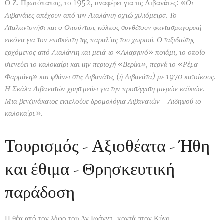
Ο Ζ. Πρωτόπαπας, το 1952, αναφέρει για τις Λιβανάτες: «
Οι
Λιβανάτες απέχουν από την Αταλάντη οχτώ χιλιόμετρα. Το
Αταλαντονήσι και ο Οπούντιος κόλπος συνθέτουν φαντασμαγορική
εικόνα για τον επισκέπτη της παραλίας του χωριού. Ο ταξιδιώτης
ερχόμενος από Αταλάντη και μετά το «Αλαργινό» ποτάμι, το οποίο
στενεύει το καλοκαίρι και την περιοχή «Βερίκι», περνά το «Ρέμα
Φαρμάκη» και φθάνει στις Λιβανάτες (ή Λιβανάτα) με 1970 κατοίκους.
Η Σκάλα Λιβανατών χρησιμεύει για την προσέγγιση μικρών καϊκιών.
Μια βενζινάκατος εκτελούσε δρομολόγια Λιβανατών - Αιδηψού το
καλοκαίρι.
».
Τουρισμός - Αξιοθέατα - Ήθη
και έθιμα - Θρησκευτική
παράδοση
Η θέα από τον λόφο του Αγ.Ιωάννη, κοντά στον Κύνο