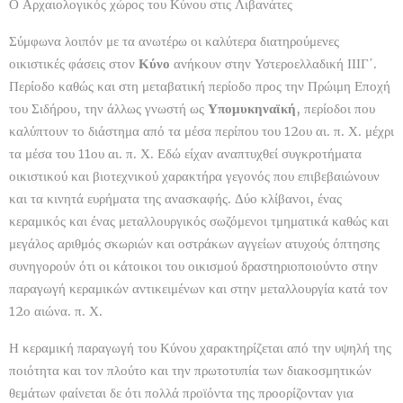
Ο Αρχαιολογικός χώρος του Κύνου στις Λιβανάτες
Σύμφωνα λοιπόν με τα ανωτέρω οι καλύτερα διατηρούμενες
οικιστικές φάσεις στον
Κύνο
ανήκουν στην Υστεροελλαδική ΙΙΙΓ΄.
Περίοδο καθώς και στη μεταβατική περίοδο προς την Πρώιμη Εποχή
του Σιδήρου, την άλλως γνωστή ως
Υπομυκηναϊκή
, περίοδοι που
καλύπτουν το διάστημα από τα μέσα περίπου του 12ου αι. π. Χ. μέχρι
τα μέσα του 11ου αι. π. Χ. Εδώ είχαν αναπτυχθεί συγκροτήματα
οικιστικού και βιοτεχνικού χαρακτήρα γεγονός που επιβεβαιώνουν
και τα κινητά ευρήματα της ανασκαφής. Δύο κλίβανοι, ένας
κεραμικός και ένας μεταλλουργικός σωζόμενοι τμηματικά καθώς και
μεγάλος αριθμός σκωριών και οστράκων αγγείων ατυχούς όπτησης
συνηγορούν ότι οι κάτοικοι του οικισμού δραστηριοποιούντο στην
παραγωγή κεραμικών αντικειμένων και στην μεταλλουργία κατά τον
12ο αιώνα. π. Χ.
Η κεραμική παραγωγή του Κύνου χαρακτηρίζεται από την υψηλή της
ποιότητα και τον πλούτο και την πρωτοτυπία των διακοσμητικών
θεμάτων φαίνεται δε ότι πολλά προϊόντα της προορίζονταν για