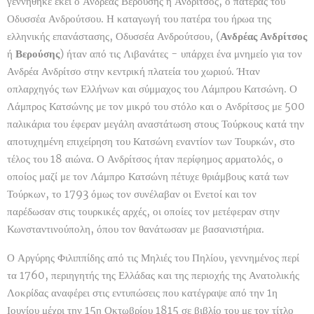
γεννήθηκε εκεί ο Ανδρέας Βερούσης ή Ανδρίτσος, ο πατέρας του
Οδυσσέα Ανδρούτσου. Η καταγωγή του πατέρα του ήρωα της
ελληνικής επανάστασης, Οδυσσέα Ανδρούτσου, (
Ανδρέας Ανδρίτσος
ή
Βερούσης
) ήταν από τις Λιβανάτες - υπάρχει ένα μνημείο για τον
Ανδρέα Ανδρίτσο στην κεντρική πλατεία του χωριού. Ήταν
οπλαρχηγός των Ελλήνων και σύμμαχος του Λάμπρου Κατσώνη. Ο
Λάμπρος Κατσώνης με τον μικρό του στόλο και ο Ανδρίτσος με 500
παλικάρια του έφεραν μεγάλη αναστάτωση στους Τούρκους κατά την
αποτυχημένη επιχείρηση του Κατσώνη εναντίον των Τουρκών, στο
τέλος του 18 αιώνα. Ο Ανδρίτσος ήταν περίφημος αρματολός, ο
οποίος μαζί με τον Λάμπρο Κατσώνη πέτυχε θριάμβους κατά των
Τούρκων, το 1793 όμως τον συνέλαβαν οι Ενετοί και τον
παρέδωσαν στις τουρκικές αρχές, οι οποίες τον μετέφεραν στην
Κωνσταντινούπολη, όπου τον θανάτωσαν με βασανιστήρια.
Ο Αργύρης Φιλιππίδης από τις Μηλιές του Πηλίου, γεννημένος περί
τα 1760, περιηγητής της Ελλάδας και της περιοχής της Ανατολικής
Λοκρίδας αναφέρει στις εντυπώσεις που κατέγραψε από την 1η
Ιουνίου μέχρι την 15η Οκτωβρίου 1815 σε βιβλίο του με τον τίτλο