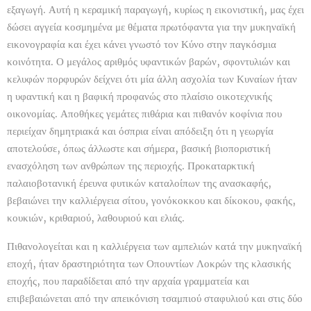
εξαγωγή. Αυτή η κεραμική παραγωγή, κυρίως η εικονιστική, μας έχει
δώσει αγγεία κοσμημένα με θέματα πρωτόφαντα για την μυκηναϊκή
εικονογραφία και έχει κάνει γνωστό τον Κύνο στην παγκόσμια
κοινότητα. Ο μεγάλος αριθμός υφαντικών βαρών, σφοντυλιών και
κελυφών πορφυρών δείχνει ότι μία άλλη ασχολία των Κυναίων ήταν
η υφαντική και η βαφική προφανώς στο πλαίσιο οικοτεχνικής
οικονομίας. Αποθήκες γεμάτες πιθάρια και πιθανόν κοφίνια που
περιείχαν δημητριακά και όσπρια είναι απόδειξη ότι η γεωργία
αποτελούσε, όπως άλλωστε και σήμερα, βασική βιοποριστική
ενασχόληση των ανθρώπων της περιοχής. Προκαταρκτική
παλαιοβοτανική έρευνα φυτικών καταλοίπων της ανασκαφής,
βεβαιώνει την καλλιέργεια σίτου, γονόκοκκου και δίκοκου, φακής,
κουκιών, κριθαριού, λαθουριού και ελιάς.
Πιθανολογείται και η καλλιέργεια των αμπελιών κατά την μυκηναϊκή
εποχή, ήταν δραστηριότητα των Οπουντίων Λοκρών της κλασικής
εποχής, που παραδίδεται από την αρχαία γραμματεία και
επιβεβαιώνεται από την απεικόνιση τσαμπιού σταφυλιού και στις δύο