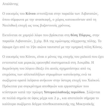
Αταλάντης
Ο οικισμός του
Κύνου
εντοπίζεται στην παραλία των Λιβανατών,
όπου σύμφωνα με την ανασκαφή, ο χώρος κατοικούνταν από τη
Νεολιθική εποχή ως τους βυζαντινούς χρόνους.
Εκτείνεται σε χαμηλό λόφο που βρίσκεται στη
θέση Πύργος
, στην
παραλία Λιβανατών, 3 χλμ. ΒΑ της ομώνυμης σύγχρονης πόλης. Το
ύψωμα έχει από το 19ο αιώνα ταυτιστεί με την ομηρική πόλη Κύνος.
Ο οικισμός του Κύνου, είναι ο μόνος της εποχής του χαλκού που έχει
εντοπιστεί και μερικώς ερευνηθεί συστηματικά στη Λοκρίδα. Η
διερεύνηση του λόφου έδειξε ότι αυτός σχηματίστηκε από τις
επιχώσεις των αλλεπαλλήλων στρωμάτων κατοίκησης ενώ τα
σωζόμενα ορατά λείψανα ανήκουν στην ύστερη εποχή του Χαλκού.
Πρόκειται για συγκρότημα αποθηκών και εργαστηρίων που
κτίστηκαν κατά την πρώιμη
Υστεροελλαδικής περιόδου
. Σώζονται
σε πολλά σημεία σε ύψος μέχρι και 2 μ., και αποτελούν σήμερα το
καλύτερα σωζόμενο δείγμα πλινθοκατασκευής της Μυκηναϊκής