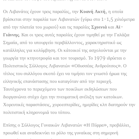
Οι Λιβανάτες έχουν τρεις παραλίες, την
Κυανή Ακτή
, η οποία
βρίσκεται στην παραλία των Λιβανατών (γύρω στο 1-1,5 χιλιόμετρα
από την πλατεία του χωριού) και τις παραλίες
Σχοινιά
και
Αϊ-
Γιάννης
. Και οι τρεις αυτές παραλίες έχουν τιμηθεί με την Γαλάζια
Σημαία, από το υπουργείο περιβάλλοντος, χαρακτηριστικό ως
κατάλληλες για κολύμβηση. Οι κάτοικοί της ασχολούνται με την
γεωργία την κτηνοτροφία και τον τουρισμό. Το 1979 ιδρύεται ο
Πολιτιστικός Σύλλογος Λιβανατών «Οδυσσέας Ανδρούτσος». Ο
τίτλος του συλλόγου σκοπό έχει να τιμήσει τον γνωστό ήρωα της
ελληνικής επανάστασης που καταγόταν από την περιοχή.
Ταυτόχρονα το περιεχόμενο των ποικίλων εκδηλώσεων που
διοργανώνει στόχο έχει την πνευματική ανέλιξη των κατοίκων.
Χορευτικές παραστάσεις, χοροεσπερίδες, ημερίδες κλπ διατηρούν την
πολιτιστική κληρονομιά του τόπου.
Επίσης ο Σύλλογος Γυναικών Λιβανατών «Η Πύρρα», προβάλλει,
προωθεί και αναδεικνύει το ρόλο της γυναίκας στη σημερινή