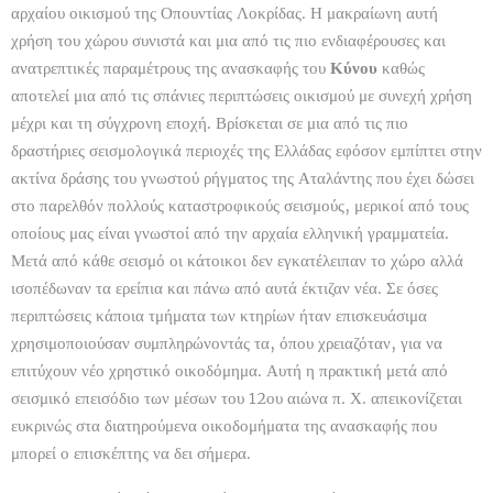
αρχαίου οικισμού της Οπουντίας Λοκρίδας. Η μακραίωνη αυτή
χρήση του χώρου συνιστά και μια από τις πιο ενδιαφέρουσες και
ανατρεπτικές παραμέτρους της ανασκαφής του
Κύνου
καθώς
αποτελεί μια από τις σπάνιες περιπτώσεις οικισμού με συνεχή χρήση
μέχρι και τη σύγχρονη εποχή. Βρίσκεται σε μια από τις πιο
δραστήριες σεισμολογικά περιοχές της Ελλάδας εφόσον εμπίπτει στην
ακτίνα δράσης του γνωστού ρήγματος της Αταλάντης που έχει δώσει
στο παρελθόν πολλούς καταστροφικούς σεισμούς, μερικοί από τους
οποίους μας είναι γνωστοί από την αρχαία ελληνική γραμματεία.
Μετά από κάθε σεισμό οι κάτοικοι δεν εγκατέλειπαν το χώρο αλλά
ισοπέδωναν τα ερείπια και πάνω από αυτά έκτιζαν νέα. Σε όσες
περιπτώσεις κάποια τμήματα των κτηρίων ήταν επισκευάσιμα
χρησιμοποιούσαν συμπληρώνοντάς τα, όπου χρειαζόταν, για να
επιτύχουν νέο χρηστικό οικοδόμημα. Αυτή η πρακτική μετά από
σεισμικό επεισόδιο των μέσων του 12ου αιώνα π. Χ. απεικονίζεται
ευκρινώς στα διατηρούμενα οικοδομήματα της ανασκαφής που
μπορεί ο επισκέπτης να δει σήμερα.