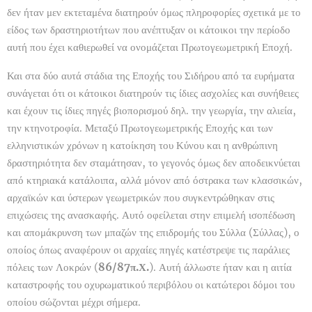
δεν ήταν μεν εκτεταμένα διατηρούν όμως πληροφορίες σχετικά με το
είδος των δραστηριοτήτων που ανέπτυξαν οι κάτοικοι την περίοδο
αυτή που έχει καθιερωθεί να ονομάζεται Πρωτογεωμετρική Εποχή.
Και στα δύο αυτά στάδια της Εποχής του Σιδήρου από τα ευρήματα
συνάγεται ότι οι κάτοικοι διατηρούν τις ίδιες ασχολίες και συνήθειες
και έχουν τις ίδιες πηγές βιοπορισμού δηλ. την γεωργία, την αλιεία,
την κτηνοτροφία. Μεταξύ Πρωτογεωμετρικής Εποχής και των
ελληνιστικών χρόνων η κατοίκηση του Κύνου και η ανθρώπινη
δραστηριότητα δεν σταμάτησαν, το γεγονός όμως δεν αποδεικνύεται
από κτηριακά κατάλοιπα, αλλά μόνον από όστρακα των κλασσικών,
αρχαϊκών και ύστερων γεωμετρικών που συγκεντρώθηκαν στις
επιχώσεις της ανασκαφής. Αυτό οφείλεται στην επιμελή ισοπέδωση
και απομάκρυνση των μπαζών της επιδρομής του Σύλλα (Σύλλας), ο
οποίος όπως αναφέρουν οι αρχαίες πηγές κατέστρεψε τις παράλιες
πόλεις των Λοκρών (
86/87π.Χ.
). Αυτή άλλωστε ήταν και η αιτία
καταστροφής του οχυρωματικού περιβόλου οι κατώτεροι δόμοι του
οποίου σώζονται μέχρι σήμερα.