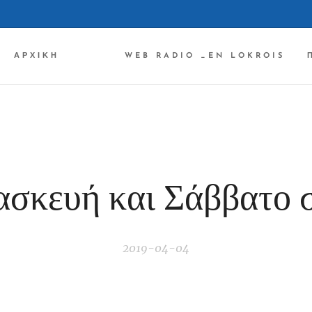
ΑΡΧΙΚΉ ✔✔✔
WEB RADIO _EN LOKROIS
σκευή και Σάββατο 
2019-04-04