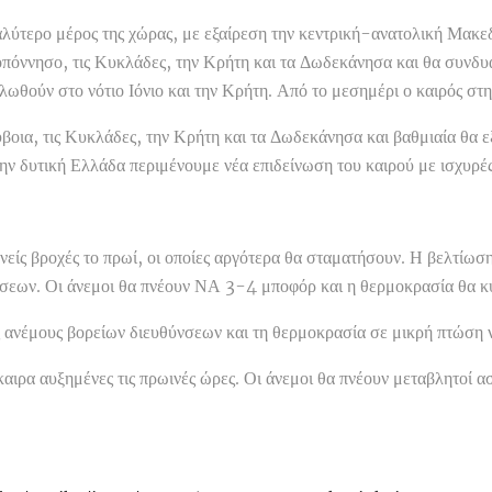
λύτερο μέρος της χώρας, με εξαίρεση την κεντρική-ανατολική Μακεδο
ελοπόννησο, τις Κυκλάδες, την Κρήτη και τα Δωδεκάνησα και θα συνδ
ηλωθούν στο νότιο Ιόνιο και την Κρήτη. Από το μεσημέρι ο καιρός στ
ύβοια, τις Κυκλάδες, την Κρήτη και τα Δωδεκάνησα και βαθμιαία θα 
την δυτική Ελλάδα περιμένουμε νέα επιδείνωση του καιρού με ισχυρές
ίς βροχές το πρωί, οι οποίες αργότερα θα σταματήσουν. Η βελτίωση
ώσεων. Οι άνεμοι θα πνέουν ΝΑ 3-4 μποφόρ και η θερμοκρασία θα κ
ίς ανέμους βορείων διευθύνσεων και τη θερμοκρασία σε μικρή πτώση
αιρα αυξημένες τις πρωινές ώρες. Οι άνεμοι θα πνέουν μεταβλητοί α