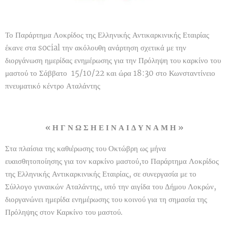
Το Παράρτημα Λοκρίδος της Ελληνικής Αντικαρκινικής Εταιρίας
έκανε στα social την ακόλουθη ανάρτηση σχετικά με την
διοργάνωση ημερίδας ενημέρωσης για την Πρόληψη του καρκίνο του
μαστού το Σάββατο 15/10/22 και ώρα 18:30 στο Κωνσταντίνειο
πνευματικό κέντρο Αταλάντης
« Η Γ Ν Ω Σ Η Ε Ι Ν Α Ι Δ Υ Ν Α Μ Η »
Στα πλαίσια της καθιέρωσης του Οκτώβρη ως μήνα
ευαισθητοποίησης για τον καρκίνο μαστού,το Παράρτημα Λοκρίδος
της Ελληνικής Αντικαρκινικής Εταιρίας, σε συνεργασία με το
Σύλλογο γυναικών Αταλάντης, υπό την αιγίδα του Δήμου Λοκρών,
διοργανώνει ημερίδα ενημέρωσης του κοινού για τη σημασία της
Πρόληψης στον Καρκίνο του μαστού.