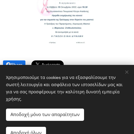
Share
Χρησιμοποιούμε τα cookies για να εξασφαλίσουμε την
σωστή λειτουργία και ασφάλεια των ιστοσελίδων μας και
για να σας προσφέρουμε την καλύτερη δυνατή εμπειρία
χρήσης.
Πολιτικό blog ἐν Λοκροῖς
Αποδοχή μόνο των απαραίτητων
google.com, pub-1496968882359615, DIRECT,
f08c47fec0942fa0
Αποδοχή όλων