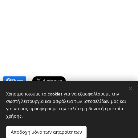
Share
Χρησιμοποιούμε τα cookies για να εξασφαλίσουμε την
σωστή λειτουργία και ασφάλεια των ιστοσελίδων μας και
για να σας προσφέρουμε την καλύτερη δυνατή εμπειρία
χρήσης.
Πολιτικό blog ἐν Λοκροῖς
Αποδοχή μόνο των απαραίτητων
google.com, pub-1496968882359615, DIRECT,