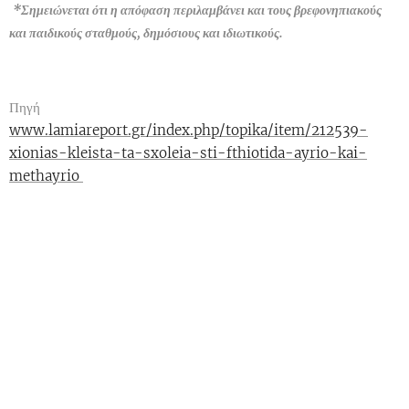
*Σημειώνεται ότι η απόφαση περιλαμβάνει και τους βρεφονηπιακούς
και παιδικούς σταθμούς, δημόσιους και ιδιωτικούς.
Πηγή
www.lamiareport.gr/index.php/topika/item/212539-
xionias-kleista-ta-sxoleia-sti-fthiotida-ayrio-kai-
methayrio