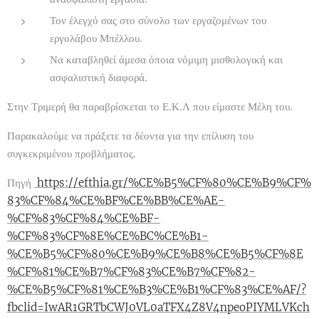
Τον έλεγχό σας στο σύνολο των εργαζομένων του
εργολάβου Μπέλλου.
Να καταβληθεί άμεσα όποια νόμιμη μισθολογική και
ασφαλιστική διαφορά.
Στην Τριμερή θα παραβρίσκεται το Ε.Κ.Λ που είμαστε Μέλη του.
Παρακαλούμε να πράξετε τα δέοντα για την επίλυση του
συγκεκριμένου προβλήματος.
Πηγή
https://efthia.gr/%CE%B5%CF%80%CE%B9%CF%
83%CF%84%CE%BF%CE%BB%CE%AE-
%CF%83%CF%84%CE%BF-
%CF%83%CF%8E%CE%BC%CE%B1-
%CE%B5%CF%80%CE%B9%CE%B8%CE%B5%CF%8E
%CF%81%CE%B7%CF%83%CE%B7%CF%82-
%CE%B5%CF%81%CE%B3%CE%B1%CF%83%CE%AF/?
fbclid=IwAR1GRTbCWJ0VL0aTFX4Z8V4npeoPIYMLVKch