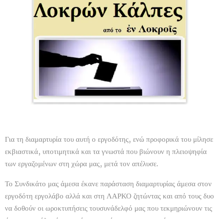
Για τη διαμαρτυρία του αυτή ο εργοδότης, ενώ προφορικά του μίλησε
εκβιαστικά, υποτιμητικά και τα γνωστά που βιώνουν η πλειοψηφία
των εργαζομένων στη χώρα μας, μετά τον απέλυσε.
Το Συνδικάτο μας άμεσα έκανε παράσταση διαμαρτυρίας άμεσα στον
εργοδότη εργολάβο αλλά και στη ΛΑΡΚΟ ζητώντας και από τους δυο
να δοθούν οι ωροκτυπήσεις τουσυνάδελφό μας που τεκμηριώνουν τις