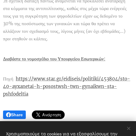
.Η σχετική διάταξη πάντως αναμένεται να προκαλέσει αναταραχή
στα κόμματα της αντιπολίτευσης, καθώς στις μέχρι τώρα ενέργειές
τους για τη συγκρότηση των ψηφοδελτίων είχαν ως δεδομένο το
30% της ποσόστωσης των γυναικών και τώρα θα πρέπει να
αλλάξουν τον σχεδιασμό τους, λίγους μήνες (αν όχι εβδομάδες...)
πριν στηθούν οι κάλπες.
Διαβάστε το νομοσχέδιο του Υπουργείου Εσωτερικών:
Πηγή
https://www.star.gr/eidiseis/politiki/453804/sto-
40-ayxanetai-h-posostwsh-twn-gynaikwn-sta-
pshfodeltia
Share
Χρησιμοποιούμε τα cookies για να εξασφαλίσουμε την