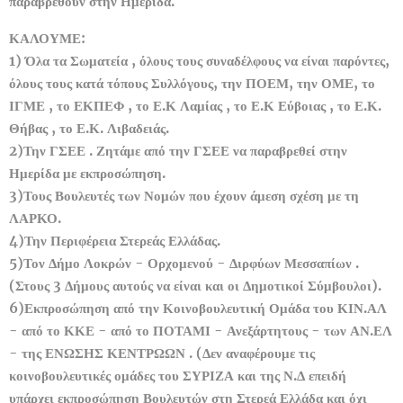
παραβρεθούν στην Ημερίδα.
ΚΑΛΟΥΜΕ:
1)
Όλα τα Σωματεία , όλους τους συναδέλφους να είναι παρόντες,
όλους τους κατά τόπους Συλλόγους, την ΠΟΕΜ, την ΟΜΕ, το
ΙΓΜΕ , το ΕΚΠΕΦ , το Ε.Κ Λαμίας , το Ε.Κ Εύβοιας , το Ε.Κ.
Θήβας , το Ε.Κ. Λιβαδειάς.
2)
Την ΓΣΕΕ . Ζητάμε από την ΓΣΕΕ να παραβρεθεί στην
Ημερίδα με εκπροσώπηση.
3)
Τους Βουλευτές των Νομών που έχουν άμεση σχέση με τη
ΛΑΡΚΟ.
4)
Την Περιφέρεια Στερεάς Ελλάδας.
5)
Τον Δήμο Λοκρών - Ορχομενού - Διρφύων Μεσσαπίων .
(Στους 3 Δήμους αυτούς να είναι και οι Δημοτικοί Σύμβουλοι).
6)
Εκπροσώπηση από την Κοινοβουλευτική Ομάδα του ΚΙΝ.ΑΛ
- από το ΚΚΕ - από το ΠΟΤΑΜΙ - Ανεξάρτητους - των ΑΝ.ΕΛ
- της ΕΝΩΣΗΣ ΚΕΝΤΡΩΩΝ . (Δεν αναφέρουμε τις
κοινοβουλευτικές ομάδες του ΣΥΡΙΖΑ και της Ν.Δ επειδή
υπάρχει εκπροσώπηση Βουλευτών στη Στερεά Ελλάδα και όχι