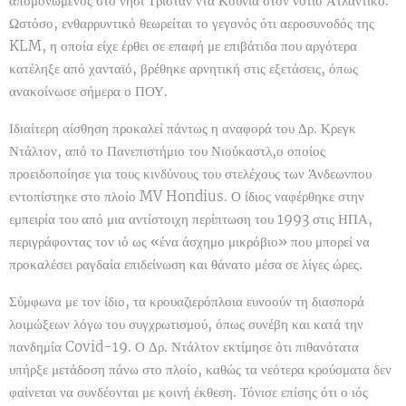
απομονωμένος στο νησί Τριστάν ντα Κούνια στον νότιο Ατλαντικό.
Ωστόσο, ενθαρρυντικό θεωρείται το γεγονός ότι αεροσυνοδός της
KLM, η οποία είχε έρθει σε επαφή με επιβάτιδα που αργότερα
κατέληξε από χανταϊό, βρέθηκε αρνητική στις εξετάσεις, όπως
ανακοίνωσε σήμερα ο ΠΟΥ.
Ιδιαίτερη αίσθηση προκαλεί πάντως η αναφορά του Δρ. Κρεγκ
Ντάλτον, από το Πανεπιστήμιο του Νιούκαστλ,ο οποίος
προειδοποίησε για τους κινδύνους του στελέχους των Άνδεωνπου
εντοπίστηκε στο πλοίο MV Hondius. Ο ίδιος ναφέρθηκε στην
εμπειρία του από μια αντίστοιχη περίπτωση του 1993 στις ΗΠΑ,
περιγράφοντας τον ιό ως «ένα άσχημο μικρόβιο» που μπορεί να
προκαλέσει ραγδαία επιδείνωση και θάνατο μέσα σε λίγες ώρες.
Σύμφωνα με τον ίδιο, τα κρουαζιερόπλοια ευνοούν τη διασπορά
λοιμώξεων λόγω του συγχρωτισμού, όπως συνέβη και κατά την
πανδημία Covid-19. Ο Δρ. Ντάλτον εκτίμησε ότι πιθανότατα
υπήρξε μετάδοση πάνω στο πλοίο, καθώς τα νεότερα κρούσματα δεν
φαίνεται να συνδέονται με κοινή έκθεση. Τόνισε επίσης ότι ο ιός