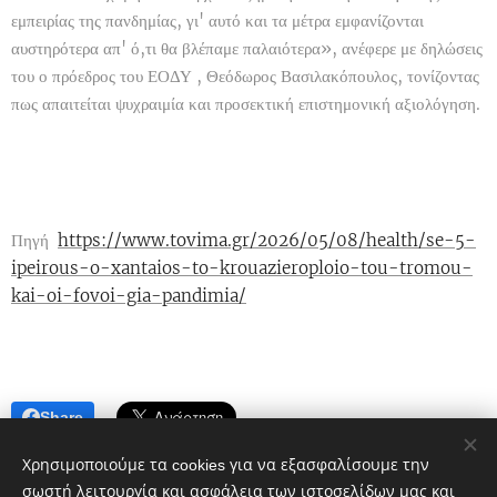
εμπειρίας της πανδημίας, γι' αυτό και τα μέτρα εμφανίζονται
αυστηρότερα απ' ό,τι θα βλέπαμε παλαιότερα», ανέφερε με δηλώσεις
του ο πρόεδρος του ΕΟΔΥ , Θεόδωρος Βασιλακόπουλος, τονίζοντας
πως απαιτείται ψυχραιμία και προσεκτική επιστημονική αξιολόγηση.
Πηγή
https://www.tovima.gr/2026/05/08/health/se-5-
ipeirous-o-xantaios-to-krouazieroploio-tou-tromou-
kai-oi-fovoi-gia-pandimia/
Share
Χρησιμοποιούμε τα cookies για να εξασφαλίσουμε την
σωστή λειτουργία και ασφάλεια των ιστοσελίδων μας και