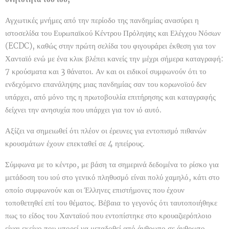
Αγχωτικές μνήμες από την περίοδο της πανδημίας ανασύρει η
ιστοσελίδα του Ευρωπαϊκού Κέντρου Πρόληψης και Ελέγχου Νόσων
(ECDC), καθώς στην πρώτη σελίδα του φιγουράρει έκθεση για τον
Χανταϊό ενώ με ένα κλικ βλέπει κανείς την μέχρι σήμερα καταγραφή:
7 κρούσματα και 3 θάνατοι. Αν και οι ειδικοί συμφωνούν ότι το
ενδεχόμενο επανάληψης μιας πανδημίας σαν του κορωνοϊού δεν
υπάρχει, από μόνο της η πρωτοβουλία επιτήρησης και καταγραφής
δείχνει την ανησυχία που υπάρχει για τον ιό αυτό.
Αξίζει να σημειωθεί ότι πλέον οι έρευνες για εντοπισμό πιθανών
κρουσμάτων έχουν επεκταθεί σε 4 ηπείρους.
Σύμφωνα με το κέντρο, με βάση τα σημερινά δεδομένα το ρίσκο για
μετάδοση του ιού στο γενικό πληθυσμό είναι πολύ χαμηλό, κάτι στο
οποίο συμφωνούν και οι Έλληνες επιστήμονες που έχουν
τοποθετηθεί επί του θέματος. Βέβαια το γεγονός ότι ταυτοποιήθηκε
πως το είδος του Χανταϊού που εντοπίστηκε στο κρουαζιερόπλοιο
είναι εκείνο που μπορεί να μεταδοθεί από άνθρωπο σε άνθρωπο,