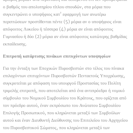
ο βαθμός του απολυτηρίου τίτλου σπουδών, στα μόρια που
συγκεντρώνει ο υποψήφιος κατ' εφαρμογή των ανωτέρω
περιπτώσεων προστίθενται πέντε (5) μόρια αν ο υποψήφιος είναι
απόφοιτος Λυκείου ή τέσσερα (4) μόρια αν είναι απόφοιτος
Γυμνασίου ή δύο (2) μόρια αν είναι απόφοιτος κατώτερης βαθμίδας
εκπαίδευσης.
Επιτροπή κατάρτισης πινάκων επιτυχόντων υποψηφίων
Για την ένταξη των Εποχικών Πυροσβεστών στο τέλος του πίνακα
επιλαχόντων επιτυχόντων Πυροσβεστών Πενταετούς Υποχρέωσης,
συγκροτείται με απόφαση του υπουργού Προστασίας του Πολίτη
τριμελής επιτροπή, που αποτελείται από ένα αντιπρόεδρο ή νομικό
σύμβουλο του Νομικού Συμβουλίου του Κράτους, που ορίζεται από
τον πρόεδρο αυτού, έναν εκπρόσωπο του Ανώτατου Συμβουλίου
Επιλογής Προσωπικού, που κληρώνεται μεταξύ των Συμβούλων
αυτού και έναν Διευθυντή Διεύθυνσης του Επιτελείου του Αρχηγείου
του Πυροσβεστικού Σώματος, που κληρώνεται μεταξύ των