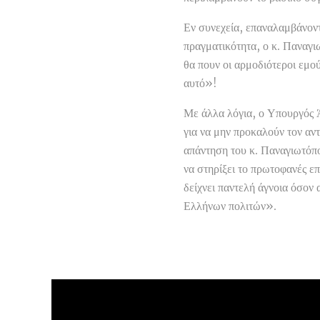
Εν συνεχεία, επαναλαμβάνοντ
πραγματικότητα, ο κ. Παναγ
θα πουν οι αρμοδιότεροι εμού
αυτό»!
Με άλλα λόγια, ο Υπουργός 
για να μην προκαλούν τον αν
απάντηση του κ. Παναγιωτόπο
να στηρίξει το πρωτοφανές επ
δείχνει παντελή άγνοια όσον
Ελλήνων πολιτών».