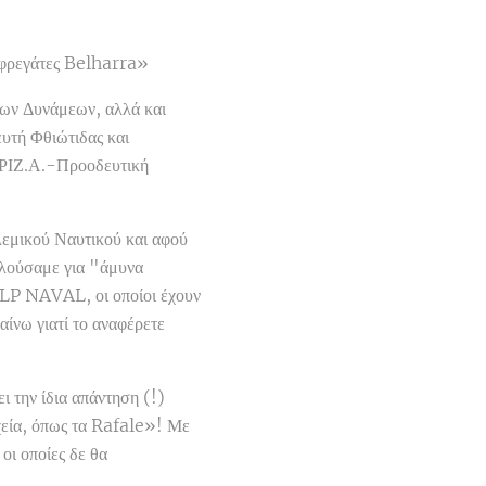
 φρεγάτες Belharra»
λων Δυνάμεων, αλλά και
υτή Φθιώτιδας και
.ΡΙΖ.Α.-Προοδευτική
λεμικού Ναυτικού και αφού
ιλούσαμε για "άμυνα
ALP NAVAL, οι οποίοι έχουν
ίνω γιατί το αναφέρετε
 την ίδια απάντηση (!)
χεία, όπως τα Rafale»! Με
οι οποίες δε θα