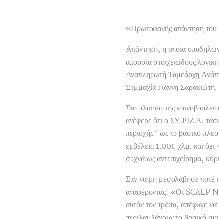
«Πρωτοφανής απάντηση του Υ
Απάντηση, η οποία υποδηλώνε
απουσία στοιχειώδους λογικ
Αναπληρωτή Τομεάρχη Ανάπτ
Συμμαχία Γιάννη Σαρακιώτη.
Στο πλαίσιο της κοινοβουλευ
ανέφερε ότι ο ΣΥ.ΡΙΖ.Α. τάσ
περιοχής" ως το βασικό πλε
εμβέλεια 1.000 χλμ. και όχι
συχνά ως αντεπιχείρημα, κύ
Σαν να μη μεσολάβησε ποτέ η
αναφέροντας: «Οι SCALP NAV
αυτόν τον τρόπο, απέφυγε να 
περιλαμβάνουν το βασικό συγ