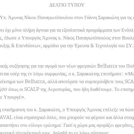
ΔΕΛΤΙΟ ΤΥΠΟΥ
π. Άμυνας Νίκου Παναγιωτόπουλου στον Γιάννη Σαρακιώτη για τις
ι όχι μόνο πλήρη άγνοια για τα εξοπλιστικά προγράμματα των Ενόπ
ής, έδωσε ο Υπουργός Άμυνας κ. Νίκος Παναγιωτόπουλος στον Βουλε
υξης & Επενδύσεων, αρμόδιο για την Έρευνα & Τεχνολογία του ΣΥ
τικής συζήτησης για την αγορά των νέων φρεγατών Belharra του Πο
σεται υπέρ της εν λόγω συμφωνίας, ο κ. Σαρακιώτης επεσήμανε: «Μ
ονέκτημα των Belharra, αλλά αποτύχατε να συμπεριλάβετε τους SC
 500 όπως οι SCALP της Αεροπορίας, που ήδη διαθέτουμε. Το επισημα
ριε Υπουργέ».
 επισήμανση του κ. Σαρακιώτη, ο Υπουργός Άμυνας επέλεξε να δώσει
AL είναι στρατηγικό όπλο, που μπορούν να φέρουν και άλλα στοι
απαντήσει στο εύλογο ερώτημα: Γιατί η χώρα μας αγοράζει φρεγάτες, 
κριτικό πλεονέκτημά τους, δηλαδή το εν λόγω σύστημα;