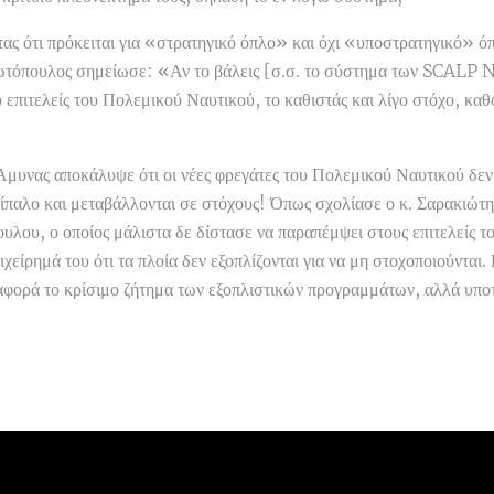
ας ότι πρόκειται για «στρατηγικό όπλο» και όχι «υποστρατηγικό» όπ
ιωτόπουλος σημείωσε: «Αν το βάλεις [σ.σ. το σύστημα των SCALP
 επιτελείς του Πολεμικού Ναυτικού, το καθιστάς και λίγο στόχο, καθ
Άμυνας αποκάλυψε ότι οι νέες φρεγάτες του Πολεμικού Ναυτικού δεν
τίπαλο και μεταβάλλονται σε στόχους! Όπως σχολίασε ο κ. Σαρακιώτη
υλου, ο οποίος μάλιστα δε δίστασε να παραπέμψει στους επιτελείς τ
ιχείρημά του ότι τα πλοία δεν εξοπλίζονται για να μη στοχοποιούνται.
 αφορά το κρίσιμο ζήτημα των εξοπλιστικών προγραμμάτων, αλλά υπο