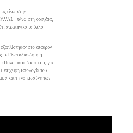
ως είναι στην
 NAVAL] πάνω στη φρεγάτα,
ότι στρατηγικό το όπλο
 εξοπλίστηκαν στο έπακρον
ς: «Είναι αδιανόητη η
ου Πολεμικού Ναυτικού, για
 Η επιχειρηματολογία του
τιμά και τη νοημοσύνη των