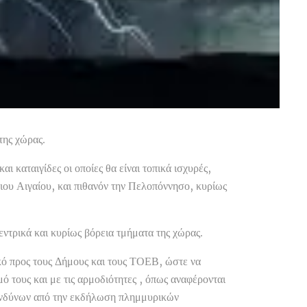
της χώρας.
ι καταιγίδες οι οποίες θα είναι τοπικά ισχυρές,
ιου Αιγαίου, και πιθανόν την Πελοπόννησο, κυρίως
ντρικά και κυρίως βόρεια τμήματα της χώρας.
κό προς τους Δήμους και τους ΤΟΕΒ, ώστε να
 τους και με τις αρμοδιότητες , όπως αναφέρονται
κινδύνων από την εκδήλωση πλημμυρικών