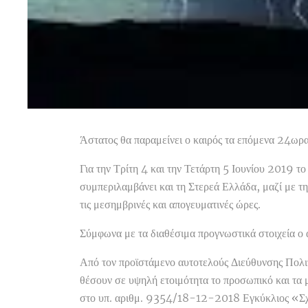
Άστατος θα παραμείνει ο καιρός τα επόμενα 24ωρα
Για την Τρίτη 4 και την Τετάρτη 5 Ιουνίου 2019 το
συμπεριλαμβάνει και τη Στερεά Ελλάδα, μαζί με τ
τις μεσημβρινές και απογευματινές ώρες.
Σύμφωνα με τα διαθέσιμα προγνωστικά στοιχεία ο 
Από τον προϊστάμενο αυτοτελούς Διεύθυνσης Πολι
θέσουν σε υψηλή ετοιμότητα το προσωπικό και τα μ
στο υπ. αριθμ. 9354/18-12-2018 Εγκύκλιος «Σχε