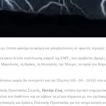
 με έντονα φαινόμενα ακόμη και χαλαζοπτώσεις σε αρκετές περιοχές 
 έκτακτο δελτίο επιδείνωσης καιρού της ΕΜΥ, που προβλέπει βροχές κα
η Μακεδονία, τη Θράκη, τη Θεσσαλία, την Ήπειρο, τα νησιά του Βόρε
άστατος καιρός θα συνεχιστεί και την Πέμπτη (06-06-2019) στα κε
τικής Προστασίας Στερεάς,
Πολύζο Ζώη
, εστάλη σχετικό ενημερωτι
έσα που διαθέτουν και να λάβουν τα μέτρα σύμφωνα με τον σχεδιασμό
διασμός και δράσεις Πολιτικής Προστασίας για την αντιμετώπιση 