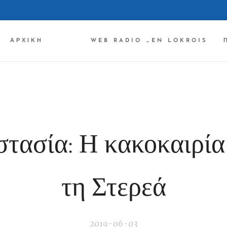
ΑΡΧΙΚΉ ✔✔✔
WEB RADIO _EN LOKROIS
τασία: Η κακοκαιρία
τη Στερεά
2019-06-03