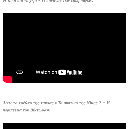
Η Κίκο και το χέρι - Ο κανόνας των εσωρούχων:
Δείτε το τρέιλερ της ταινίας «Το μυστικό της Νίκης 2 - Η
περιπέτεια του Βίκτωρα»: