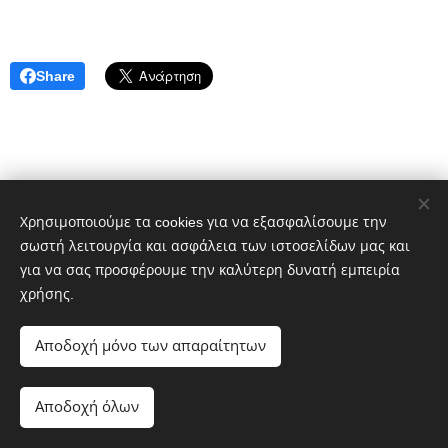
Share
Χρησιμοποιούμε τα cookies για να εξασφαλίσουμε την
σωστή λειτουργία και ασφάλεια των ιστοσελίδων μας και
για να σας προσφέρουμε την καλύτερη δυνατή εμπειρία
χρήσης.
Πολιτικό blog ἐν Λοκροῖς
Αποδοχή μόνο των απαραίτητων
google.com, pub-1496968882359615, DIRECT,
f08c47fec0942fa0
Αποδοχή όλων
Cookies