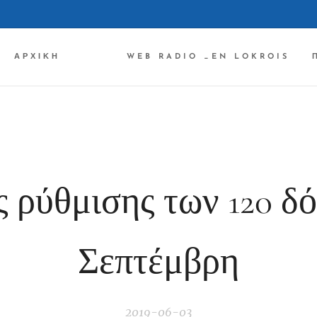
ΑΡΧΙΚΉ ✔✔✔
WEB RADIO _EN LOKROIS
 ρύθμισης των 120 δό
Σεπτέμβρη
2019-06-03