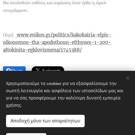
Θα αποδοθούν ευθύνες και κυρώσεις όταν έρθει η ώρα»
υπογράμμισε.
Πηγή
www.enikos.gr/politics/kakokairia-elpis-
oikonomou-tha-apodothoun-efthynes-1-200-
aftokinita-egklovismena/1745388/
Share
Χρησιμοποιούμε τα cookies για να εξασφαλίσουμε την
σωστή λειτουργία και ασφάλεια των ιστοσελίδων μας και
για να σας προσφέρουμε την καλύτερη δυνατή εμπειρία
χρήσης.
Πολιτικό blog ἐν Λοκροῖς
Αποδοχή μόνο των απαραίτητων
google.com, pub-1496968882359615, DIRECT,
f08c47fec0942fa0