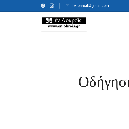
lokronreal@gmail.com
Οδήγηση