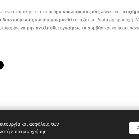
έπει να σταματήσετε στο
ρεύμα κυκλοφορίας σας
λόγω ενός
ατυχήμ
 διασταύρωσης
και
απομακρυνθείτε πεζοί
με ιδιαίτερη προσοχή. Μ
υκλοφορίας
να μην αντιληφθεί εγκαίρως το συμβάν
και να πέσει πάνω
Πολιτικό blog ἐν Λοκροῖς
ειτουργία και ασφάλεια των
νατή εμπειρία χρήσης.
le.com, pub-1496968882359615, DIRECT, f08c47fec0942fa0
C