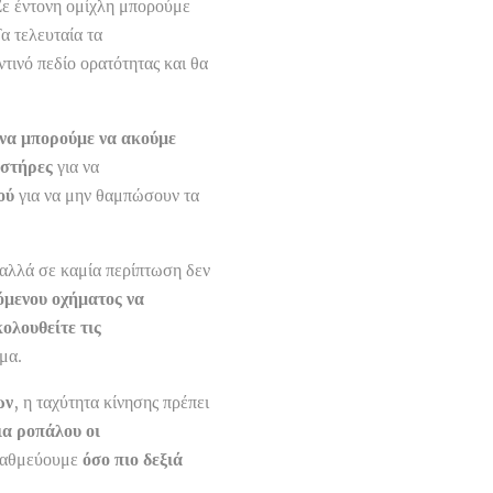
Σε έντονη ομίχλη μπορούμε
α τελευταία τα
τινό πεδίο ορατότητας και θα
α να μπορούμε να ακούμε
ιστήρες
για να
ού
για να μην θαμπώσουν τα
 αλλά σε καμία περίπτωση δεν
όμενου οχήματος να
κολουθείτε τις
μα.
ων
, η ταχύτητα κίνησης πρέπει
ια ροπάλου οι
ταθμεύουμε
όσο πιο δεξιά