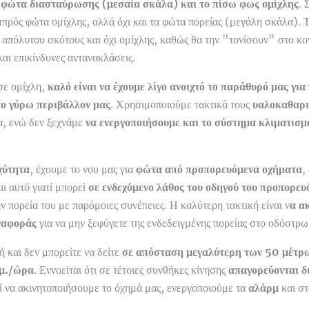
 φώτα διασταύρωσης (μεσαία σκάλα) και το πίσω φως ομίχλης
. 
μπρός φώτα ομίχλης, αλλά όχι και τα φώτα πορείας (μεγάλη σκάλα). Τ
απόλυτου σκότους και όχι ομίχλης, καθώς θα την "τονίσουν" στο κον
αι επικίνδυνες αντανακλάσεις.
σε ομίχλη,
καλό είναι να έχουμε λίγο ανοιχτό το παράθυρό μας γι
το γύρω περιβάλλον μας
. Χρησιμοποιούμε τακτικά τους
υαλοκαθαρ
α, ενώ δεν ξεχνάμε
να ενεργοποιήσουμε και το σύστημα κλιματισμ
χύτητα
, έχουμε το νου μας για
φώτα από προπορευόμενα οχήματα
,
ι αυτό γιατί μπορεί
σε ενδεχόμενο λάθος του οδηγού του προπορευ
ν πορεία του με παρόμοιες συνέπειες. Η καλύτερη τακτική είναι ν
α α
ναφοράς
για να μην ξεφύγετε της ενδεδειγμένης πορείας στο οδόστρω
ή και δεν μπορείτε να δείτε
σε απόσταση μεγαλύτερη των 50 μέτρ
λμ./ώρα
. Εννοείται ότι σε τέτοιες συνθήκες κίνησης
απαγορεύονται δ
εί να ακινητοποιήσουμε το όχημά μας, ενεργοποιούμε τα
αλάρμ
και σ