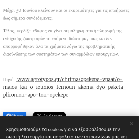
Μέχρι 30 Ιουνίου κλείνουν και οι εκκρεμότητες για τις απλήρωτες
έως σήμερα συνδεδεμένες.
Τέλος, κερδίζει έδαφος να γίνει συμπληρωματική πληρωμή της
ενίσχυσης ζωοτροφών το επόμενο διάστημα, μιας και δεν
απορροφήθηκαν όλα τα χρήματα λόγω της προβληματικής
διασύνδεσης των συστημάτων των συναρμόδιων υπουργείων.
Πηγή
www.agrotypos.gr/chrima/opekepe-ypaat/o-
maios-kai-o-iounios-fernoun-akoma-dyo-paketa-
pliromon-apo-ton-opekepe
Share
Χρησιμοποιούμε τα cookies για να εξασφαλίσουμε την
σωστή λειτουργία και ασφάλεια των ιστοσελίδων μας και