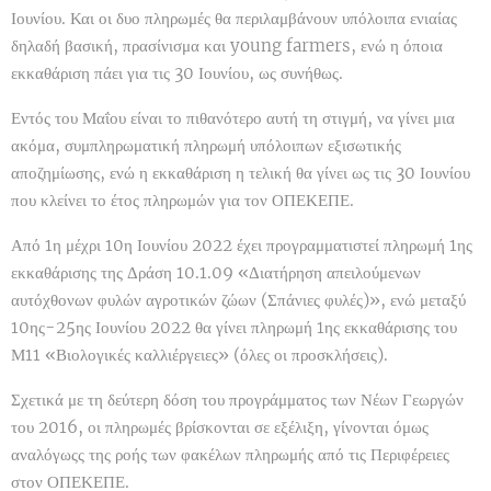
Ιουνίου. Και οι δυο πληρωμές θα περιλαμβάνουν υπόλοιπα ενιαίας
δηλαδή βασική, πρασίνισμα και young farmers, ενώ η όποια
εκκαθάριση πάει για τις 30 Ιουνίου, ως συνήθως.
Εντός του Μαΐου είναι το πιθανότερο αυτή τη στιγμή, να γίνει μια
ακόμα, συμπληρωματική πληρωμή υπόλοιπων εξισωτικής
αποζημίωσης, ενώ η εκκαθάριση η τελική θα γίνει ως τις 30 Ιουνίου
που κλείνει το έτος πληρωμών για τον ΟΠΕΚΕΠΕ.
Από 1η μέχρι 10η Ιουνίου 2022 έχει προγραμματιστεί πληρωμή 1ης
εκκαθάρισης της Δράση 10.1.09 «Διατήρηση απειλούμενων
αυτόχθονων φυλών αγροτικών ζώων (Σπάνιες φυλές)», ενώ μεταξύ
10ης-25ης Ιουνίου 2022 θα γίνει πληρωμή 1ης εκκαθάρισης του
Μ11 «Βιολογικές καλλιέργειες» (όλες οι προσκλήσεις).
Σχετικά με τη δεύτερη δόση του προγράμματος των Νέων Γεωργών
του 2016, οι πληρωμές βρίσκονται σε εξέλιξη, γίνονται όμως
αναλόγωςς της ροής των φακέλων πληρωμής από τις Περιφέρειες
στον ΟΠΕΚΕΠΕ.