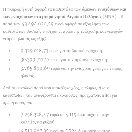
Η πληρωμή αυτή αφορά τα καθεστώτα των
άμεσων ενισχύσεων και
των ενισχύσεων στα μικρά νησιά Αιγαίου Πελάγους
(ΜΝΑ) . Το
ποσό των 43.494.620,59 ευρώ αφορά σε εξόφληση των
καθεστώτων βασικής ενίσχυσης, πράσινης ενίσχυσης και γεωργών
νεαρής ηλικίας ως εξής:
9.329.018,73 ευρώ για τη βασική ενίσχυση
30.399.711,17 ευρώ για την πράσινη ενίσχυση
3.765.890,69 ευρώ για την ενίσχυση γεωργών νεαρής
ηλικίας
Από το συνολικό ποσό που πιστώθηκε χθες, η πληρωμή των
καθεστώτων που αναφέρονται ακολούθως, πραγματοποιείται για
πρώτη φορά, ήτοι:
7.258.328,47 ευρώ σε 4.115 δικαιούχους στην
καλλιέργεια ρυζιού
4.510.987,35 ευρώ σε 5.724 δικαιούχους στην