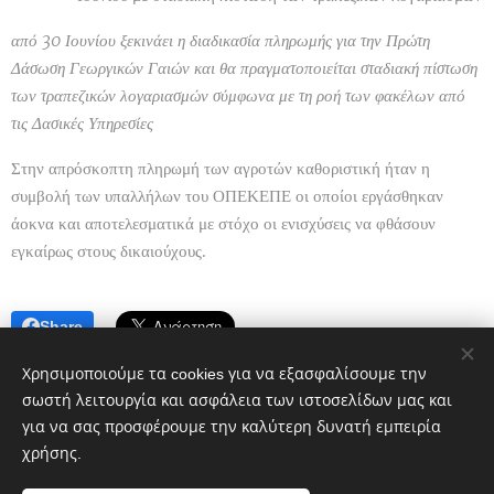
από 30 Ιουνίου ξεκινάει η διαδικασία πληρωμής για την Πρώτη
Δάσωση Γεωργικών Γαιών και θα πραγματοποιείται σταδιακή πίστωση
των τραπεζικών λογαριασμών σύμφωνα με τη ροή των φακέλων από
τις Δασικές Υπηρεσίες
Στην απρόσκοπτη πληρωμή των αγροτών καθοριστική ήταν η
συμβολή των υπαλλήλων του ΟΠΕΚΕΠΕ οι οποίοι εργάσθηκαν
άοκνα και αποτελεσματικά με στόχο οι ενισχύσεις να φθάσουν
εγκαίρως στους δικαιούχους.
Share
Χρησιμοποιούμε τα cookies για να εξασφαλίσουμε την
σωστή λειτουργία και ασφάλεια των ιστοσελίδων μας και
για να σας προσφέρουμε την καλύτερη δυνατή εμπειρία
χρήσης.
Πολιτικό blog ἐν Λοκροῖς