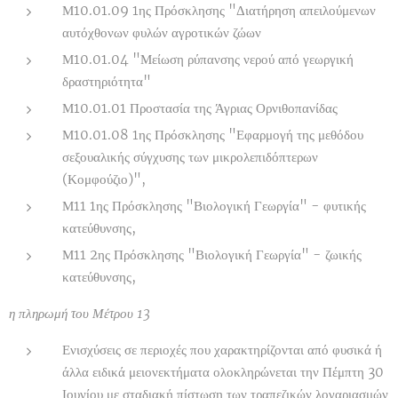
Μ10.01.09 1ης Πρόσκλησης "Διατήρηση απειλούμενων
αυτόχθονων φυλών αγροτικών ζώων
Μ10.01.04 "Μείωση ρύπανσης νερού από γεωργική
δραστηριότητα"
Μ10.01.01 Προστασία της Άγριας Ορνιθοπανίδας
Μ10.01.08 1ης Πρόσκλησης "Εφαρμογή της μεθόδου
σεξουαλικής σύγχυσης των μικρολεπιδόπτερων
(Κομφούζιο)",
Μ11 1ης Πρόσκλησης "Βιολογική Γεωργία" - φυτικής
κατεύθυνσης,
Μ11 2ης Πρόσκλησης "Βιολογική Γεωργία" - ζωικής
κατεύθυνσης,
η πληρωμή του Μέτρου 13
Ενισχύσεις σε περιοχές που χαρακτηρίζονται από φυσικά ή
άλλα ειδικά μειονεκτήματα ολοκληρώνεται την Πέμπτη 30
Ιουνίου με σταδιακή πίστωση των τραπεζικών λογαριασμών