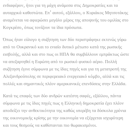
ενδιαφέρον, ήτοι για τη μάχη ανάμεσα στις Δημοκρατίες και τα
αυταρχικά καθεστώτα. Επ' αυτού, εξάλλου, ο Κυριάκος Μητσοτάκης
αναμένεται να αφιερώσει μεγάλο μέρος της αποψινής του ομιλίας στο
Κογκρέσο, όπως τονίζουν τα ίδια πρόσωπα.
Όπως ήταν εύλογο η συζήτηση των δύο περιστράφηκε εκτενώς γύρω
από το Ουκρανικό και το ενιαίο δυτικό μέτωπο κατά της ρωσικής
εισβολής, αλλά και στο πως οι ΗΠΑ θα συμβάλλουν εμπράκτως ώστε
να απεξαρτηθεί η Ευρώπη από το ρωσικό φυσικό αέριο. Πολλή
συζήτηση έγινε σύμφωνα με τις ίδιες πηγές και για τη μετατροπή της
Αλεξανδρούπολης σε περιφερειακό ενεργειακό κόμβο, αλλά και τις
πολλές και σημαντικές πλέον αμερικανικές επενδύσεις στην Ελλάδα.
Κατά τις επαφές των δύο ανδρών κατέστη σαφές, εξάλλου, πάντα
σύμφωνα με τις ίδιες πηγές πως η Ελληνική δημοκρατία έχει πλέον
αποδείξει την ανθεκτικότητα της καθώς υπερέβη τα δύσκολα χρόνια
της οικονομικής κρίσης με την οικονομία να εξέρχεται ισχυρότερη
και τους θεσμούς να καθίστανται πιο θωρακισμένοι.