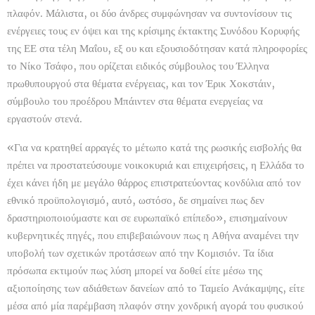
πλαφόν. Μάλιστα, οι δύο άνδρες συμφώνησαν να συντονίσουν τις
ενέργειες τους εν όψει και της κρίσιμης έκτακτης Συνόδου Κορυφής
της ΕΕ στα τέλη Μαΐου, εξ ου και εξουσιοδότησαν κατά πληροφορίες
το Νίκο Τσάφο, που ορίζεται ειδικός σύμβουλος του Έλληνα
πρωθυπουργού στα θέματα ενέργειας, και τον Έρικ Χοκστάιν,
σύμβουλο του προέδρου Μπάιντεν στα θέματα ενεργείας να
εργαστούν στενά.
«Για να κρατηθεί αρραγές το μέτωπο κατά της ρωσικής εισβολής θα
πρέπει να προστατεύσουμε νοικοκυριά και επιχειρήσεις, η Ελλάδα το
έχει κάνει ήδη με μεγάλο θάρρος επιστρατεύοντας κονδύλια από τον
εθνικό προϋπολογισμό, αυτό, ωστόσο, δε σημαίνει πως δεν
δραστηριοποιούμαστε και σε ευρωπαϊκό επίπεδο», επισημαίνουν
κυβερνητικές πηγές, που επιβεβαιώνουν πως η Αθήνα αναμένει την
υποβολή των σχετικών προτάσεων από την Κομισιόν. Τα ίδια
πρόσωπα εκτιμούν πως λύση μπορεί να δοθεί είτε μέσω της
αξιοποίησης των αδιάθετων δανείων από το Ταμείο Ανάκαμψης, είτε
μέσα από μία παρέμβαση πλαφόν στην χονδρική αγορά του φυσικού