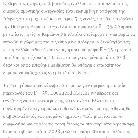
Κυβερνητικές πηγές επιβεβαίωσαν, εξάλλου, πως στο πλαίσιο της
διμερούς αμυντικής συνεργασίας είναι ειλημμένη η απόφαση της
Αθήνας ότι το μαχητικό αεροσκάφος 5ης γενιάς, που θα επανδρώσει
την Πολεμική Αεροπορία θα είναι το αμερικανικό F - 35. Σύμφωνα
με τις ίδιες πηγές, ο Κυριάκος Μητσοτάκης εξέφρασε την επιθυμία να
ενταχθεί η χώρα μας στο συγκεκριμένο πρόγραμμα ξεκαθαρίζοντας
πως η Ελλάδα ενδιαφέρεται να αγοράσει μία μοίρα F - 35 πριν από
το τέλος της τρέχουσας 10ετίας, και συγκεκριμένα μετά το 2028,
όταν και όπως ειπώθηκε με έμφαση θα υπάρχει ο απαραίτητος
δημοσιονομικός χώρος για μία τέτοια κίνηση.
Τα ίδια πρόσωπα αποκάλυψαν ότι προ ολίγων ημερών η εταιρεία
παραγωγός των F - 35, Lockheed Martin ενημέρωσε και
εγγράφως για το ενδιαφέρον της να ενταχθεί η Ελλάδα στο
συγκεκριμένο πρόγραμμα και η θετική ανταπόκριση της Αθήνας θα
διαβιβαστεί εντός των επομένων ημερών. «Εάν μπορέσουμε να
συμφωνήσουμε σε όλες τις παραμέτρους τα συγκεκριμένα αεροσκάφη
θα αποκτηθούν μετά το 2028, ενώ θα αναζητηθεί και ο καλύτερος