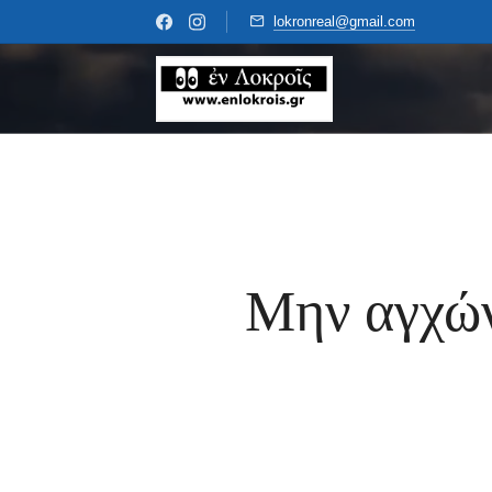
lokronreal@gmail.com
Μην αγχώνε