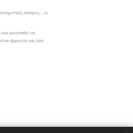
στημονικές απόψεις... οι
 και προσπαθεί να
είναι άρρωστο και λίαν