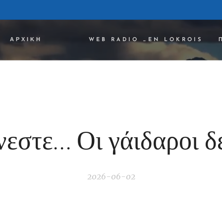
ΑΡΧΙΚΉ ✔✔✔
WEB RADIO _EN LOKROIS
στε... Οι γάιδαροι δε
2026-06-02