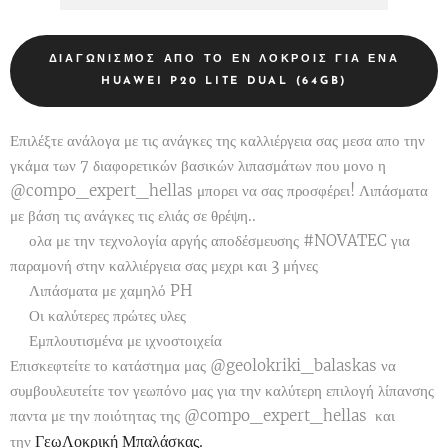
ΔΙΑΓΩΝΙΣΜΌΣ ΑΠΌ ΤΟ ἘΝ ΛΟΚΡΟΙ͂Σ ΓΙΑ ΈΝΑ
HUAWEI P20 LITE DUAL (64GB)
Επιλέξτε ανάλογα με τις ανάγκες της καλλιέργεια σας μεσα απο την
γκάμα των 7 διαφορετικών βασικών λιπασμάτων που μονο η
@compo_expert_hellas μπορει να σας προσφέρει! Λιπάσματα
με βάση τις ανάγκες τις ελιάς σε θρέψη..
✔️ολα με την τεχνολογία αργής αποδέσμευσης #NOVATEC για
παραμονή στην καλλιέργεια σας μεχρι και 3 μήνες
✔️Λιπάσματα με χαμηλό PH
✔️Οι καλύτερες πρώτες υλες
✔️Εμπλουτισμένα με ιχνοστοιχεία
Επισκεφτείτε το κατάστημα μας @geolokriki_balaskas να
συμβουλευτείτε τον γεωπόνο μας για την καλύτερη επιλογή λίπανσης
παντα με την ποιότητας της @compo_expert_hellas και
ΓεωΛοκρική Μπαλάσκας.
την