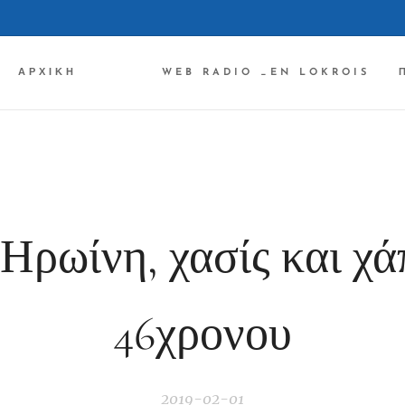
ΑΡΧΙΚΉ ✔✔✔
WEB RADIO _EN LOKROIS
Ηρωίνη, χασίς και χάπ
46χρονου
2019-02-01