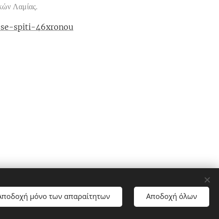
κών Λαμίας.
-se-spiti-46xronou
Αποδοχή μόνο των απαραίτητων
Αποδοχή όλων
ookies