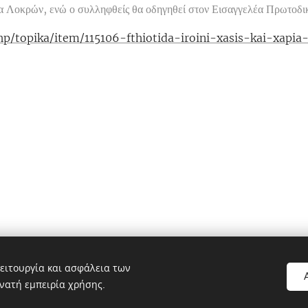
α Λοκρών, ενώ ο συλληφθείς θα οδηγηθεί στον Εισαγγελέα Πρωτοδι
hp/topika/item/115106-fthiotida-iroini-xasis-kai-xapia
Πολιτικό blog ἐν Λοκροῖς
ειτουργία και ασφάλεια των
νατή εμπειρία χρήσης.
le.com, pub-1496968882359615, DIRECT, f08c47fec0942fa0
C