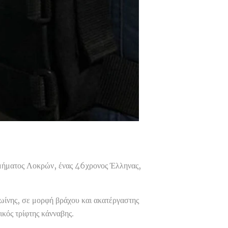
μήματος Λοκρών, ένας 46χρονος Έλληνας,
ωίνης, σε μορφή βράχου και ακατέργαστης
ικός τρίφτης κάνναβης.