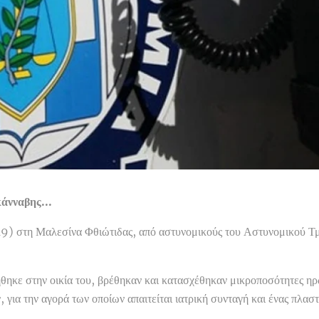
άνναβης...
9) στη Μαλεσίνα Φθιώτιδας, από αστυνομικούς του Αστυνομικού Τ
θηκε στην οικία του, βρέθηκαν και κατασχέθηκαν μικροποσότητες ηρ
ια την αγορά των οποίων απαιτείται ιατρική συνταγή και ένας πλαστ