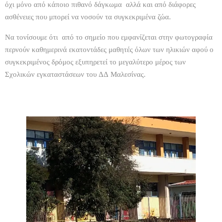
όχι μόνο από κάποιο πιθανό δάγκωμα αλλά και από διάφορες
ασθένειες που μπορεί να νοσούν τα συγκεκριμένα ζώα.
Να τονίσουμε ότι από το σημείο που εμφανίζεται στην φωτογραφία
περνούν καθημερινά εκατοντάδες μαθητές όλων των ηλικιών αφού ο
συγκεκριμένος δρόμος εξυπηρετεί το μεγαλύτερο μέρος των
Σχολικών εγκαταστάσεων του ΔΔ Μαλεσίνας.