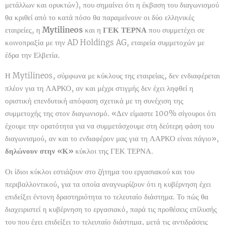
μετάλλων και ορυκτών), που σημαίνει ότι η έκβαση του διαγωνισμού
θα κριθεί από το κατά πόσο θα παραμείνουν οι δύο ελληνικές
εταιρείες, η
Mytilineos
και η
ΓΕΚ ΤΕΡΝΑ
που συμμετέχει σε
κοινοπραξία με την AD Holdings AG, εταιρεία συμμετοχών με
έδρα την Ελβετία.
Η Mytilineos, σύμφωνα με κύκλους της εταιρείας, δεν ενδιαφέρεται
πλέον για τη ΛΑΡΚΟ, αν και μέχρι στιγμής δεν έχει ληφθεί η
οριστική επενδυτική απόφαση σχετικά με τη συνέχιση της
συμμετοχής της στον διαγωνισμό. «Δεν είμαστε 100% σίγουροι ότι
έχουμε την ορατότητα για να συμμετάσχουμε στη δεύτερη φάση του
διαγωνισμού, αν και το ενδιαφέρον μας για τη ΛΑΡΚΟ είναι πάγιο»,
δηλώνουν στην «Κ»
κύκλοι της ΓΕΚ ΤΕΡΝΑ.
Οι ίδιοι κύκλοι εστιάζουν στο ζήτημα του εργασιακού και του
περιβαλλοντικού, για τα οποία αναγνωρίζουν ότι η κυβέρνηση έχει
επιδείξει έντονη δραστηριότητα το τελευταίο διάστημα. Το πώς θα
διαχειριστεί η κυβέρνηση το εργασιακό, παρά τις προθέσεις επίλυσής
του που έχει επιδείξει το τελευταίο διάστημα, μετά τις αντιδράσεις