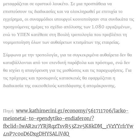
μεταφράζεται σε οριστικό λουκέτο. Σε μια προσπάθεια να
επισπεύσουν τις διαδικασίες και να ολοκληρωθεί με επιτυχία το
εγχείρημα, οι συναρμόδιοι υπουργοί κοινοποίησαν στα συνδικάτα τις
προηγούμενες ημέρες το σχέδιο απόλυσης των 1.080 εργαζομένων,
ενώ το ΥΠΕΝ κατέθεσε στη Βουλή τροπολογία που προβλέπει τη
νομιμοποίηση όλων των αυθαίρετων κτισμάτων της εταιρείας.
Σύμφωνα με την τροπολογία, για τα συγκεκριμένα αυθαίρετα δεν θα
καταβάλλονται από τον επενδυτή παράβολα και πρόστιμα, ενώ δεν
θα ισχύει η απαγόρευση για τις μισθώσεις και τις παραχωρήσεις. Για
τις πρόχειρες και προσωρινές κατασκευές θα εφαρμόζεται η
διαδικασία της οικειοθελούς κατεδάφισης ή απομάκρυνσης.
Πηγή
www.kathimerini.gr/economy/561711706/larko-
meionetai-to-ependytiko-endiaferon/?
fbclid=IwAR2u7YRjRqzTsvR53Z2v5K8kDM_rVzYYrfrYw
4nP7c0oD6DxgDHYSALiVdQ