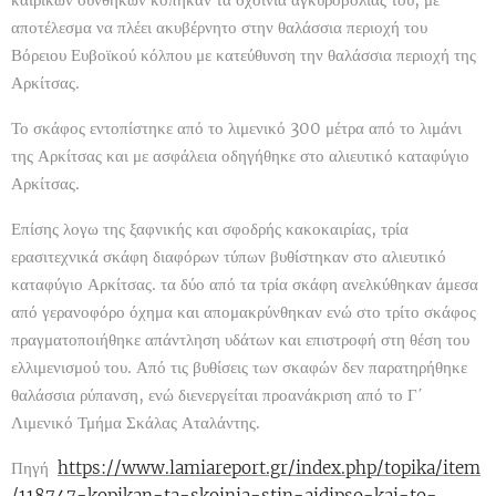
αποτέλεσμα να πλέει ακυβέρνητο στην θαλάσσια περιοχή του
Βόρειου Ευβοϊκού κόλπου με κατεύθυνση την θαλάσσια περιοχή της
Αρκίτσας.
Το σκάφος εντοπίστηκε από το λιμενικό 300 μέτρα από το λιμάνι
της Αρκίτσας και με ασφάλεια οδηγήθηκε στο αλιευτικό καταφύγιο
Αρκίτσας.
Επίσης λογω της ξαφνικής και σφοδρής κακοκαιρίας, τρία
ερασιτεχνικά σκάφη διαφόρων τύπων βυθίστηκαν στο αλιευτικό
καταφύγιο Αρκίτσας. τα δύο από τα τρία σκάφη ανελκύθηκαν άμεσα
από γερανοφόρο όχημα και απομακρύνθηκαν ενώ στο τρίτο σκάφος
πραγματοποιήθηκε απάντληση υδάτων και επιστροφή στη θέση του
ελλιμενισμού του. Από τις βυθίσεις των σκαφών δεν παρατηρήθηκε
θαλάσσια ρύπανση, ενώ διενεργείται προανάκριση από το Γ΄
Λιμενικό Τμήμα Σκάλας Αταλάντης.
Πηγή
https://www.lamiareport.gr/index.php/topika/item
/118747-kopikan-ta-skoinia-stin-aidipso-kai-to-