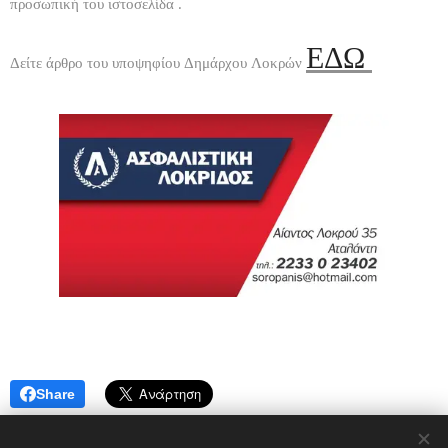
προσωπική του ιστοσελίδα .
ΕΔΩ
Δείτε άρθρο του υποψηφίου Δημάρχου Λοκρών
Share