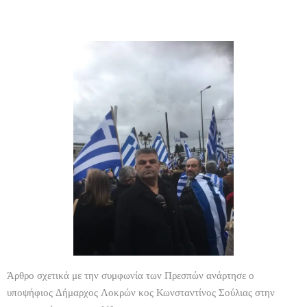
Άρθρο σχετικά με την συμφωνία των Πρεσπών ανάρτησε ο
υποψήφιος Δήμαρχος Λοκρών κος Κωνσταντίνος Σούλιας στην