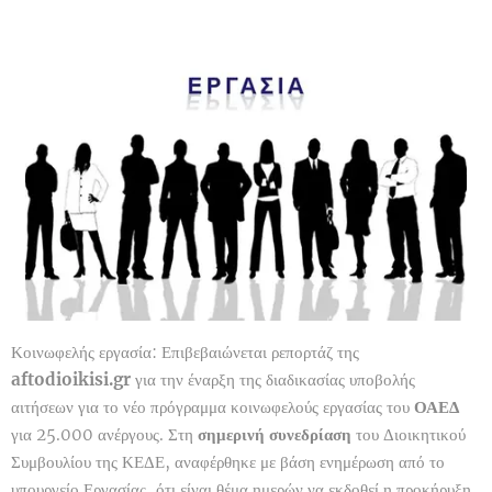
Κοινωφελής εργασία: Επιβεβαιώνεται ρεπορτάζ της
aftodioikisi.gr
για την έναρξη της διαδικασίας υποβολής
αιτήσεων για το νέο πρόγραμμα κοινωφελούς εργασίας του
ΟΑΕΔ
για 25.000 ανέργους. Στη
σημερινή συνεδρίαση
του Διοικητικού
Συμβουλίου της ΚΕΔΕ, αναφέρθηκε με βάση ενημέρωση από το
υπουργείο Εργασίας, ότι είναι θέμα ημερών να εκδοθεί η προκήρυξη.