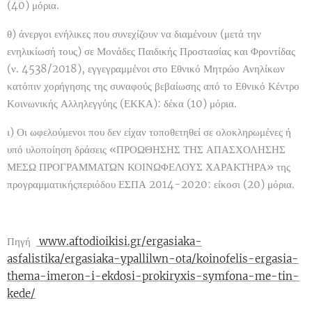
(40) μόρια.
θ) άνεργοι ενήλικες που συνεχίζουν να διαμένουν (μετά την
ενηλικίωσή τους) σε Μονάδες Παιδικής Προστασίας και Φροντίδας
(ν. 4538/2018), εγγεγραμμένοι στο Εθνικό Μητρώο Ανηλίκων
κατόπιν χορήγησης της συναφούς βεβαίωσης από το Εθνικό Κέντρο
Κοινωνικής Αλληλεγγύης (ΕΚΚΑ): δέκα (10) μόρια.
ι) Οι ωφελούμενοι που δεν είχαν τοποθετηθεί σε ολοκληρωμένες ή
υπό υλοποίηση δράσεις «ΠΡΟΩΘΗΣΗΣ ΤΗΣ ΑΠΑΣΧΟΛΗΣΗΣ
ΜΕΣΩ ΠΡΟΓΡΑΜΜΑΤΩΝ ΚΟΙΝΩΦΕΛΟΥΣ ΧΑΡΑΚΤΗΡΑ» της
προγραμματικήςπεριόδου ΕΣΠΑ 2014-2020: είκοσι (20) μόρια.
Πηγή
www.aftodioikisi.gr/ergasiaka-
asfalistika/ergasiaka-ypallilwn-ota/koinofelis-ergasia-
thema-imeron-i-ekdosi-prokiryxis-symfona-me-tin-
kede/