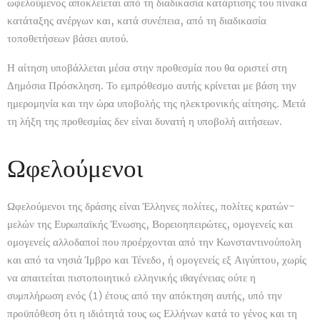
ωφελούμενος αποκλείεται από τη διαδικασία κατάρτισης του πίνακα
κατάταξης ανέργων και, κατά συνέπεια, από τη διαδικασία
τοποθετήσεων βάσει αυτού.
Η αίτηση υποβάλλεται μέσα στην προθεσμία που θα οριστεί στη
Δημόσια Πρόσκληση. Το εμπρόθεσμο αυτής κρίνεται με βάση την
ημερομηνία και την ώρα υποβολής της ηλεκτρονικής αίτησης. Μετά
τη λήξη της προθεσμίας δεν είναι δυνατή η υποβολή αιτήσεων.
Ωφελούμενοι
Ωφελούμενοι της δράσης είναι Έλληνες πολίτες, πολίτες κρατών-
μελών της Ευρωπαϊκής Ένωσης, Βορειοηπειρώτες, ομογενείς και
ομογενείς αλλοδαποί που προέρχονται από την Κωνσταντινούπολη
και από τα νησιά Ίμβρο και Τένεδο, ή ομογενείς εξ Αιγύπτου, χωρίς
να απαιτείται πιστοποιητικό ελληνικής ιθαγένειας ούτε η
συμπλήρωση ενός (1) έτους από την απόκτηση αυτής, υπό την
προϋπόθεση ότι η ιδιότητά τους ως Ελλήνων κατά το γένος και τη