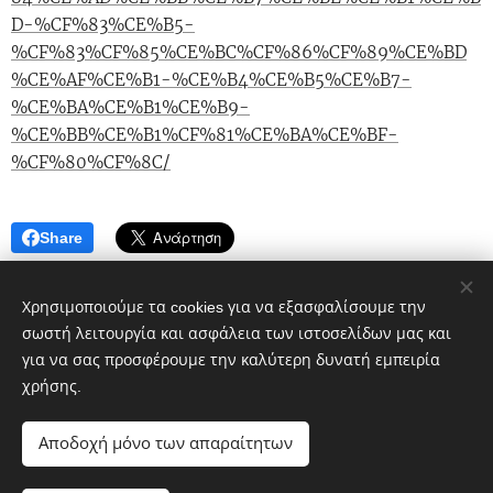
D-%CF%83%CE%B5-
%CF%83%CF%85%CE%BC%CF%86%CF%89%CE%BD
%CE%AF%CE%B1-%CE%B4%CE%B5%CE%B7-
%CE%BA%CE%B1%CE%B9-
%CE%BB%CE%B1%CF%81%CE%BA%CE%BF-
%CF%80%CF%8C/
Share
Χρησιμοποιούμε τα cookies για να εξασφαλίσουμε την
σωστή λειτουργία και ασφάλεια των ιστοσελίδων μας και
για να σας προσφέρουμε την καλύτερη δυνατή εμπειρία
χρήσης.
Πολιτικό blog ἐν Λοκροῖς
Αποδοχή μόνο των απαραίτητων
google.com, pub-1496968882359615, DIRECT,
f08c47fec0942fa0