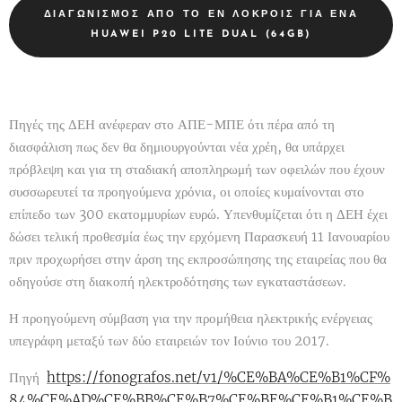
ΔΙΑΓΩΝΙΣΜΌΣ ΑΠΌ ΤΟ ἘΝ ΛΟΚΡΟΙ͂Σ ΓΙΑ ΈΝΑ
HUAWEI P20 LITE DUAL (64GB)
Πηγές της ΔΕΗ ανέφεραν στο ΑΠΕ-ΜΠΕ ότι πέρα από τη
διασφάλιση πως δεν θα δημιουργούνται νέα χρέη, θα υπάρχει
πρόβλεψη και για τη σταδιακή αποπληρωμή των οφειλών που έχουν
συσσωρευτεί τα προηγούμενα χρόνια, οι οποίες κυμαίνονται στο
επίπεδο των 300 εκατομμυρίων ευρώ. Υπενθυμίζεται ότι η ΔΕΗ έχει
δώσει τελική προθεσμία έως την ερχόμενη Παρασκευή 11 Ιανουαρίου
πριν προχωρήσει στην άρση της εκπροσώπησης της εταιρείας που θα
οδηγούσε στη διακοπή ηλεκτροδότησης των εγκαταστάσεων.
Η προηγούμενη σύμβαση για την προμήθεια ηλεκτρικής ενέργειας
υπεγράφη μεταξύ των δύο εταιρειών τον Ιούνιο του 2017.
Πηγή
https://fonografos.net/v1/%CE%BA%CE%B1%CF%
84%CE%AD%CE%BB%CE%B7%CE%BE%CE%B1%CE%B