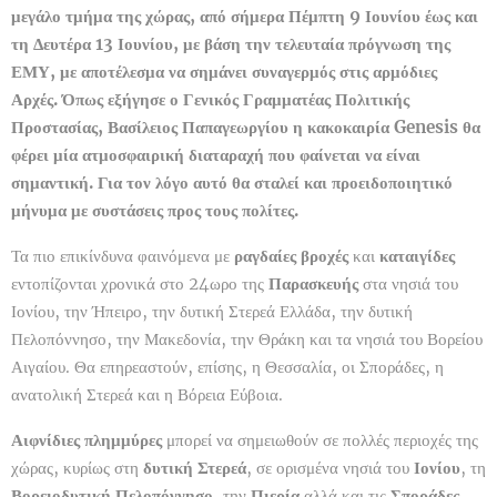
μεγάλο τμήμα της χώρας, από σήμερα Πέμπτη 9 Ιουνίου έως και
τη Δευτέρα 13 Ιουνίου, με βάση την τελευταία πρόγνωση της
ΕΜΥ, με αποτέλεσμα να σημάνει συναγερμός στις αρμόδιες
Αρχές. Όπως εξήγησε ο Γενικός Γραμματέας Πολιτικής
Προστασίας, Βασίλειος Παπαγεωργίου η κακοκαιρία Genesis θα
φέρει μία ατμοσφαιρική διαταραχή που φαίνεται να είναι
σημαντική. Για τον λόγο αυτό θα σταλεί και προειδοποιητικό
μήνυμα με συστάσεις προς τους πολίτες.
Τα πιο επικίνδυνα φαινόμενα με
ραγδαίες βροχές
και
καταιγίδες
εντοπίζονται χρονικά στο 24ωρο της
Παρασκευής
στα νησιά του
Ιονίου, την Ήπειρο, την δυτική Στερεά Ελλάδα, την δυτική
Πελοπόννησο, την Μακεδονία, την Θράκη και τα νησιά του Βορείου
Αιγαίου. Θα επηρεαστούν, επίσης, η Θεσσαλία, οι Σποράδες, η
ανατολική Στερεά και η Βόρεια Εύβοια.
Αιφνίδιες πλημμύρες
μπορεί να σημειωθούν σε πολλές περιοχές της
χώρας, κυρίως στη
δυτική Στερεά
, σε ορισμένα νησιά του
Ιονίου
, τη
Βορειοδυτική Πελοπόννησο
, την
Πιερία
αλλά και τις
Σποράδες
.