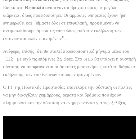
Ειδικά στη
Θεσσαλία
αναμένονται βροχοπτώσεις με μεγάλη
διάρκεια, όπως προειδοποίησε. Οι αρμόδιες υπηρεσίες έχουν ήδη
ενημερωθεί και "είμαστε όλοι σε επιφυλακή, προκειμένου να
αντιμετωπίσουμε άμεσα τις επιπτώσεις από την εκδήλωση των
έντονων καιρικών φαινομένων".
Ανέφερε, επίσης, ότι θα σταλεί προειδοποιητικό μήνυμα μέσω του
"112" με ισχύ τις επόμενες 24 ώρες. Στο sms θα υπάρχει η αυστηρή
σύσταση να αποφεύγονται οι άσκοπες μετακινήσεις κατά τη διάρκεια
εκδήλωσης των επικίνδυνων καιρικών φαινομένων.
Ο ΓΓ της Πολιτικής Προστασίας επανέλαβε την σύσταση οι πολίτες
να μην διασχίζουν χειμάρρους, ρέματα και δρόμους που έχουν
πλημμυρίσει και την σύσταση να ενημερώνονται για τις εξελίξεις.