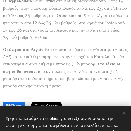
Η θερμοκρασία
θα κυμανθεί στη Δυτική Μακεδονία από 2 έως 19
βαθμούς, στην υπόλοιπη Βόρεια Ελλάδα από 2 έως 23, στην Ήπειρο
από 10 έως 25 βαθμούς, στη Θεσσαλία από 9 έως 24, στα υπόλοιπα
ηπειρωτικά από 12 έως 24-26 βαθμούς, στα νησιά του Ιονίου από
15 έως 26 και στα νησιά του Αιγαίου και την Κρήτη από 15 έως
24-26 βαθμούς Κελσίου.
Οι άνεμοι στο Αιγαίο
θα πνέουν από βόρειες διευθύνσεις με εντάσεις
4-5 και τοπικά 6 μποφόρ, ενώ στην περιοχή του Καστελόριζου θα
επικρατήσει δυτικό ρεύμα με εντάσεις 7-8 μποφόρ.
Στο Ιόνιο οι
άνεμοι θα πνέουν
, από ανατολικές διευθύνσεις με εντάσεις 3-4
μποφόρ στα παράκτια τμήματα και βορειοδυτικοί με εντάσεις 4-5
μποφόρ στα νησιωτικά τμήματα.
Share
Χρησιμοποιούμε τα cookies για να εξασφαλίσουμε την
σωστή λειτουργία και ασφάλεια των ιστοσελίδων μας και