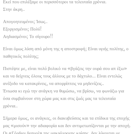
Εκεί που επιλέξαμε οι περισσότεροι τα τελευταία χρόνια.
Στην άκρη..
Απογοητευμένοι; Ίσως..
Εξοργισμένοι; Πολύ!
Αηδιασμένοι; Το σίγουρο!!
Είναι όμως λύση από μόνη της η αποστροφή; Είναι υγιής πολίτης, ο
παθητικός πολίτης;
Πιστέψτε με, είναι πολύ βολικό να «βγάζεις την ουρά σου απ έξω»
και να δείχνεις όλους τους άλλους με το δάχτυλο... Είναι εντελώς
ανέξοδο να κατακρίνεις, να απορρίπτεις να μηδενίζεις..
Ένιωσα κι εγώ την ανάγκη να θυμώσω, να βρίσω, να φωνάξω για
όσα συμβαίνουν στη χώρα μας και στις ζωές μας τα τελευταία
χρόνια..
Σήμερα όμως, οι ανάγκες, οι διακυβεύσεις και τα επίδικα της εποχής
μας «μισούν» την αδιαφορία και δεν αντιμετωπίζονται με την αποχή.
Οι «Γόρδιοι δεσμοί» της μακρόχρονης κρίσης, δεν λύνονται με