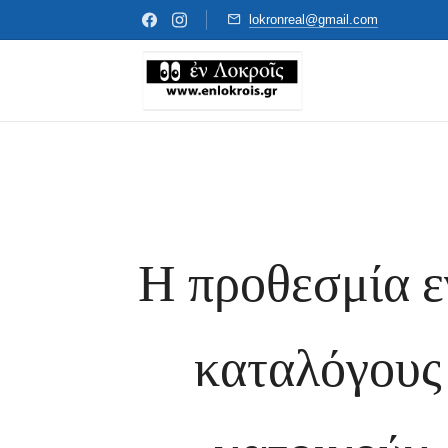
lokronreal@gmail.com
Η προθεσμία ε
καταλόγους 