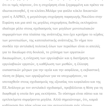
ότι οι τιμές πέφτουν, ότι η επιχείρηση είναι ξεγραμμένη και πρέπει να
ιδιωτικοποιηθεί, ή να κλείσει.Μιλάμε για φαύλο κύκλο δεκαετιών
γιατί η ΛΑΡΚΟ, η μεγαλύτερη επιχείρηση παραγωγής Νικελίου στην
Ευρώπη και μια από τις μεγάλες επιχειρήσεις διεθνώς εκπληρώνει
ιδιαίτερο ρόλο στους σχεδιασμούς των μεγάλων μονοπωλιακών
συμφερόντων στα πλαίσια της ανάπτυξης που έχει κριτήριο το κέρδος
των μονοπωλίων, της καπιταλιστικής ανάπτυξης.Το νήμα που
συνδέει την αντιλαϊκή πολιτική όλων των περιόδων είναι οι απειλές
για το δικαίωμα στη δουλειά, το χτύπημα των εργατικών
δικαιωμάτων, η ενίσχυση των εργολαβιών και η διατήρηση των
εργολαβικών εργατών, η καθήλωση των μισθών, η έλλειψη
ουσιαστικών μέτρων για την υγεία και την ασφάλεια, η εκβιαστική
πίεση σε βάρος των εργαζομένων για να υποχωρήσουν, να
υποταχθούν στους σχεδιασμούς της εξουσίας του κεφαλαίου και της
ΕΕ.Ανάλογα με τον αντιλαϊκό σχεδιασμό, προβάλλεται η θέση για τη
διαφθορά η οποία δεν μας εκπλήσσει. Το σύστημα είναι σάπιο και τα
εμπλεκόμενα συμφέροντα μεγάλα. Αλλά σημειώνουμε, ότι, καμιά
κυβέρνηση δεν πήρε μέτρα για την αντιμετώπιση ενός τέτοιου