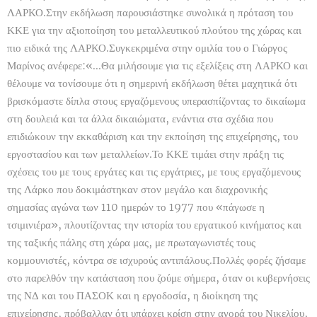
ΛΑΡΚΟ.Στην εκδήλωση παρουσιάστηκε συνολικά η πρόταση του
ΚΚΕ για την αξιοποίηση του μεταλλευτικού πλούτου της χώρας και
πιο ειδικά της ΛΑΡΚΟ.Συγκεκριμένα στην ομιλία του ο Γιώργος
Μαρίνος ανέφερε:«...Θα μιλήσουμε για τις εξελίξεις στη ΛΑΡΚΟ και
θέλουμε να τονίσουμε ότι η σημερινή εκδήλωση θέτει μαχητικά ότι
βρισκόμαστε δίπλα στους εργαζόμενους υπερασπίζοντας το δικαίωμα
στη δουλειά και τα άλλα δικαιώματα, ενάντια στα σχέδια που
επιδιώκουν την εκκαθάριση και την εκποίηση της επιχείρησης, του
εργοστασίου και των μεταλλείων.Το ΚΚΕ τιμάει στην πράξη τις
σχέσεις του με τους εργάτες και τις εργάτριες, με τους εργαζόμενους
της Λάρκο που δοκιμάστηκαν στον μεγάλο και διαχρονικής
σημασίας αγώνα των 110 ημερών το 1977 που «πάγωσε η
τσιμινιέρα», πλουτίζοντας την ιστορία του εργατικού κινήματος και
της ταξικής πάλης στη χώρα μας, με πρωταγωνιστές τους
κομμουνιστές, κόντρα σε ισχυρούς αντιπάλους.Πολλές φορές ζήσαμε
στο παρελθόν την κατάσταση που ζούμε σήμερα, όταν οι κυβερνήσεις
της ΝΔ και του ΠΑΣΟΚ και η εργοδοσία, η διοίκηση της
επιχείρησης, πρόβαλλαν ότι υπάρχει κρίση στην αγορά του Νικελίου,