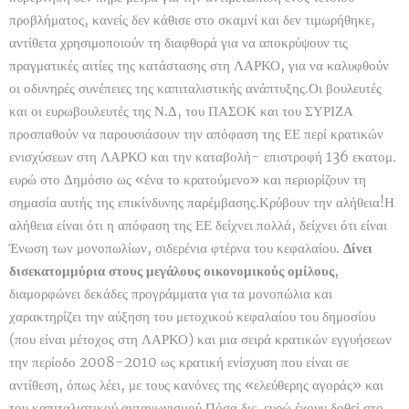
προβλήματος, κανείς δεν κάθισε στο σκαμνί και δεν τιμωρήθηκε,
αντίθετα χρησιμοποιούν τη διαφθορά για να αποκρύψουν τις
πραγματικές αιτίες της κατάστασης στη ΛΑΡΚΟ, για να καλυφθούν
οι οδυνηρές συνέπειες της καπιταλιστικής ανάπτυξης.Οι βουλευτές
και οι ευρωβουλευτές της Ν.Δ, του ΠΑΣΟΚ και του ΣΥΡΙΖΑ
προσπαθούν να παρουσιάσουν την απόφαση της ΕΕ περί κρατικών
ενισχύσεων στη ΛΑΡΚΟ και την καταβολή- επιστροφή 136 εκατομ.
ευρώ στο Δημόσιο ως «ένα το κρατούμενο» και περιορίζουν τη
σημασία αυτής της επικίνδυνης παρέμβασης.Κρύβουν την αλήθεια!Η
αλήθεια είναι ότι η απόφαση της ΕΕ δείχνει πολλά, δείχνει ότι είναι
Ένωση των μονοπωλίων, σιδερένια φτέρνα του κεφαλαίου.
Δίνει
δισεκατομμύρια στους μεγάλους οικονομικούς ομίλους
,
διαμορφώνει δεκάδες προγράμματα για τα μονοπώλια και
χαρακτηρίζει την αύξηση του μετοχικού κεφαλαίου του δημοσίου
(που είναι μέτοχος στη ΛΑΡΚΟ) και μια σειρά κρατικών εγγυήσεων
την περίοδο 2008-2010 ως κρατική ενίσχυση που είναι σε
αντίθεση, όπως λέει, με τους κανόνες της «ελεύθερης αγοράς» και
του καπιταλιστικού ανταγωνισμού.Πόσα δις. ευρώ έχουν δοθεί στο