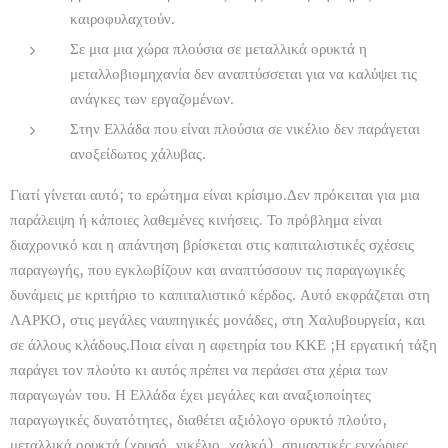
καιροφυλαχτούν.
Σε μια μια χώρα πλούσια σε μεταλλικά ορυκτά η
μεταλλοβιομηχανία δεν αναπτύσσεται για να καλύψει τις
ανάγκες των εργαζομένων.
Στην Ελλάδα που είναι πλούσια σε νικέλιο δεν παράγεται
ανοξείδωτος χάλυβας.
Γιατί γίνεται αυτό; το ερώτημα είναι κρίσιμο.Δεν πρόκειται για μια
παράλειψη ή κάποιες λαθεμένες κινήσεις. Το πρόβλημα είναι
διαχρονικό και η απάντηση βρίσκεται στις καπιταλιστικές σχέσεις
παραγωγής, που εγκλωβίζουν και αναπτύσσουν τις παραγωγικές
δυνάμεις με κριτήριο το καπιταλιστικό κέρδος. Αυτό εκφράζεται στη
ΛΑΡΚΟ, στις μεγάλες ναυπηγικές μονάδες, στη Χαλυβουργεία, και
σε άλλους κλάδους.Ποια είναι η αφετηρία του ΚΚΕ ;Η εργατική τάξη
παράγει τον πλούτο κι αυτός πρέπει να περάσει στα χέρια των
παραγωγών του. Η Ελλάδα έχει μεγάλες και αναξιοποίητες
παραγωγικές δυνατότητες, διαθέτει αξιόλογο ορυκτό πλούτο,
μεταλλικά ορυκτά (χρυσό, νικέλιο, χαλκό), σημαντικές εγχώριες