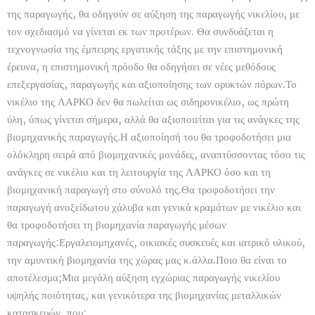
της παραγωγής, θα οδηγούν σε αύξηση της παραγωγής νικελίου, με
τον σχεδιασμό να γίνεται εκ των προτέρων. Θα συνδυάζεται η
τεχνογνωσία της έμπειρης εργατικής τάξης με την επιστημονική
έρευνα, η επιστημονική πρόοδο θα οδηγήσει σε νέες μεθόδους
επεξεργασίας, παραγωγής και αξιοποίησης των ορυκτών πόρων.Το
νικέλιο της ΛΑΡΚΟ δεν θα πωλείται ως σιδηρονικέλιο, ως πρώτη
ύλη, όπως γίνεται σήμερα, αλλά θα αξιοποιείται για τις ανάγκες της
βιομηχανικής παραγωγής.Η αξιοποίησή του θα τροφοδοτήσει μια
ολόκληρη σειρά από βιομηχανικές μονάδες, αναπτύσσοντας τόσο τις
ανάγκες σε νικέλιο και τη λειτουργία της ΛΑΡΚΟ όσο και τη
βιομηχανική παραγωγή στο σύνολό της.Θα τροφοδοτήσει την
παραγωγή ανοξείδωτου χάλυβα και γενικά κραμάτων με νικέλιο και
θα τροφοδοτήσει τη βιομηχανία παραγωγής μέσων
παραγωγής:Εργαλειομηχανές, οικιακές συσκευές και ιατρικό υλικού,
την αμυντική βιομηχανία της χώρας μας κ.άλλα.Ποιο θα είναι το
αποτέλεσμα;Μια μεγάλη αύξηση εγχώριας παραγωγής νικελίου
υψηλής ποιότητας, και γενικότερα της βιομηχανίας μεταλλικών
κατασκευών, που: