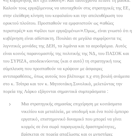
«η κυβέρνησης δεν έχει ευθύνη»! Και ταυτόχρονα πετάνε τη μάσκα.
Καλούν τους εργαζόμενους να υποταχθούν στις στρατηγικές της ΕΕ,
στην ελεύθερη κίνηση του κεφαλαίου και την απελευθέρωση του
ορυκτού πλούτου. Προσπαθούν να εμφανιστούν ως «αθώες
περιστερές» και «φίλοι των εργαζομένων».Όμως, είναι γνωστό ότι η
κυβέρνηση είναι αδίστακτη. Πουλάει σε μεγάλα συμφέροντα τις
λιγνιτικές μονάδες της ΔΕΗ, τα λιμάνια και τα αεροδρόμια. Αυτός
είναι κοινός παρανομαστής της πολιτικής της ΝΔ, του ΠΑΣΟΚ και
του ΣΥΡΙΖΑ, αποδεικνύοντας (και σ αυτό) τη στρατηγική τους
σύμπλευση που προσπαθούν να κρύψουν με άσφαιρες
αντιπαραθέσεις, όπως αυτούς που βλέπουμε π.χ στη βουλή ανάμεσα
στο κ. Τσίπρα και τον κ. Μητσοτάκη.Συνολικά, μελετώντας την
πορεία της Λάρκο εξάγονται σημαντικά συμπεράσματα :
Μια στρατηγικής σημασίας επιχείρηση με κοιτάσματα
νικελίου και μεταλλεία, με υποδομή και ένα πολύ έμπειρο
εργατικό, επιστημονικό δυναμικό που μπορεί να γίνει
κορμός σε ένα σωρό παραγωγικές δραστηριότητες,
βρίσκεται σε πορεία απαξίωσης και οι μνηστήρες