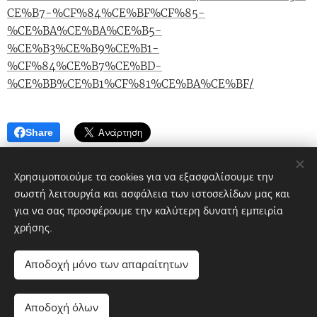
CE%B7-%CF%84%CE%BF%CF%85-
%CE%BA%CE%BA%CE%B5-
%CE%B3%CE%B9%CE%B1-
%CF%84%CE%B7%CE%BD-
%CE%BB%CE%B1%CF%81%CE%BA%CE%BF/
Share
Χρησιμοποιούμε τα cookies για να εξασφαλίσουμε την
σωστή λειτουργία και ασφάλεια των ιστοσελίδων μας και
για να σας προσφέρουμε την καλύτερη δυνατή εμπειρία
χρήσης.
Πολιτικό blog ἐν Λοκροῖς
Αποδοχή μόνο των απαραίτητων
google.com, pub-1496968882359615, DIRECT,
f08c47fec0942fa0
Αποδοχή όλων