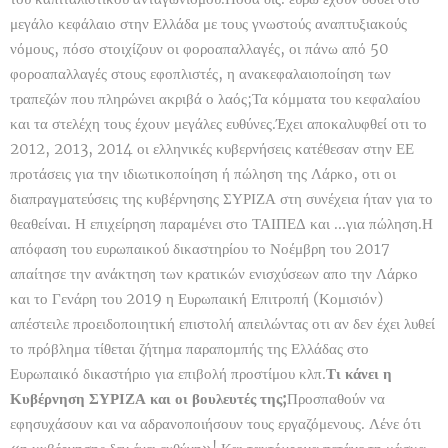
μεγάλο κεφάλαιο στην Ελλάδα με τους γνωστούς αναπτυξιακούς
νόμους, πόσο στοιχίζουν οι φοροαπαλλαγές, οι πάνω από 50
φοροαπαλλαγές στους εφοπλιστές, η ανακεφαλαιοποίηση των
τραπεζών που πληρώνει ακριβά ο λαός;Τα κόμματα του κεφαλαίου
και τα στελέχη τους έχουν μεγάλες ευθύνες.Έχει αποκαλυφθεί οτι το
2012, 2013, 2014 οι ελληνικές κυβερνήσεις κατέθεσαν στην ΕΕ
προτάσεις για την ιδιωτικοποίηση ή πώληση της Λάρκο, οτι οι
διαπραγματεύσεις της κυβέρνησης ΣΥΡΙΖΑ στη συνέχεια ήταν για το
θεαθείναι. Η επιχείρηση παραμένει στο ΤΑΙΠΕΔ και ...για πώληση.Η
απόφαση του ευρωπαικού δικαστηρίου το Νοέμβρη του 2017
απαίτησε την ανάκτηση των κρατικών ενισχύσεων απο την Λάρκο
και το Γενάρη του 2019 η Ευρωπαική Επιτροπή (Κομισιόν)
απέστειλε προειδοποιητική επιστολή απειλώντας οτι αν δεν έχει λυθεί
το πρόβλημα τίθεται ζήτημα παραπομπής της Ελλάδας στο
Ευρωπαικό δικαστήριο για επιβολή προστίμου κλπ.
Τι κάνει η
Κυβέρνηση ΣΥΡΙΖΑ και οι βουλευτές της;
Προσπαθούν να
εφησυχάσουν και να αδρανοποιήσουν τους εργαζόμενους. Λένε ότι