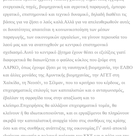
ενεργειακές πηγές, βιομηχανική και αγροτική παραγωγή, έμπειρο
εργατικό, επιστημονικό και τεχνικό δυναμικό, δηλαδή διαθέτει τις
βάσεις για να ζήσει ο λαός καλά.Αλλά για να απελευθερωθούν αυτές
οι δυνατότητες απαιτείται η κοινωνικοποίηση των μέσων
παραγωγής, των οικονομικών εργαλείων, να γίνουν περιουσία του
λαού μας και να αναπτυχθούν με κεντρικό επιστημονικό
σχεδιασμό.Αυτό το κεντρικό ζήτημα έχουν θέσει οι εξελίξεις γιατί
διαφορετικά θα διαιωνίζεται ο φαύλος κύκλος που ζούμε στη
ΛΑΡΚΟ, όπως έχουμε ζήσει με τη ναυπηγική βιομηχανία, την ΕΛΒΟ
και άλλες μονάδες της Αμυντικής βιομηχανίας, την ΑΓΕΤ στη
Χαλκίδα, τη Νεοσέτ, το Σέλμαν, που το κριτήριο του κέρδους, οι
επιχειρηματικές επιλογές των καπιταλιστών και ο ανταγωνισμός,
έβαλλαν τη σφραγίδα τους στην απαξίωση και το
κλείσιμο.Επιχειρήσεις θα αλλάζουν επιχειρηματικό τομέα, θα
κλείνουν ή θα ιδιωτικοποιούνται, και οι εργαζόμενοι θα πληρώνουν
ακριβά την καπιταλιστική αναρχία τόσο στις συνθήκες της κρίσης
όσο και στις συνθήκες ανάπτυξης της οικονομίας.Γι' αυτό αποκτά
ιδιαίτερη σημασία η πολιτική πρόταση του ΚΚΕ και η πάλη για την