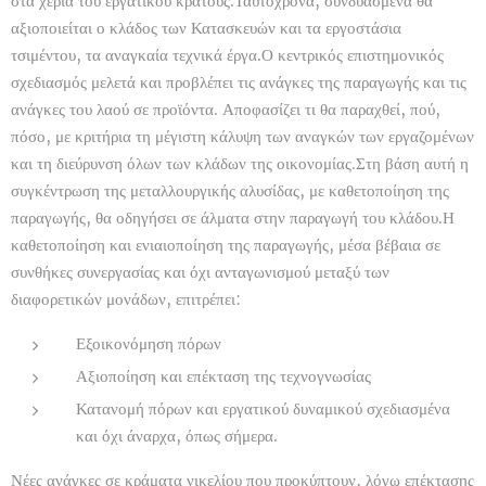
στα χέρια του εργατικού κράτους.Ταυτόχρονα, συνδυασμένα θα
αξιοποιείται ο κλάδος των Κατασκευών και τα εργοστάσια
τσιμέντου, τα αναγκαία τεχνικά έργα.Ο κεντρικός επιστημονικός
σχεδιασμός μελετά και προβλέπει τις ανάγκες της παραγωγής και τις
ανάγκες του λαού σε προϊόντα. Αποφασίζει τι θα παραχθεί, πού,
πόσο, με κριτήρια τη μέγιστη κάλυψη των αναγκών των εργαζομένων
και τη διεύρυνση όλων των κλάδων της οικονομίας.Στη βάση αυτή η
συγκέντρωση της μεταλλουργικής αλυσίδας, με καθετοποίηση της
παραγωγής, θα οδηγήσει σε άλματα στην παραγωγή του κλάδου.Η
καθετοποίηση και ενιαιοποίηση της παραγωγής, μέσα βέβαια σε
συνθήκες συνεργασίας και όχι ανταγωνισμού μεταξύ των
διαφορετικών μονάδων, επιτρέπει:
Εξοικονόμηση πόρων
Αξιοποίηση και επέκταση της τεχνογνωσίας
Κατανομή πόρων και εργατικού δυναμικού σχεδιασμένα
και όχι άναρχα, όπως σήμερα.
Νέες ανάγκες σε κράματα νικελίου που προκύπτουν, λόγω επέκτασης