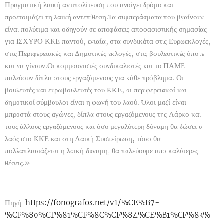
Πραγματική λαική αντιπολίτευση που ανοίγει δρόμο και
προετοιμάζει τη λαική αντεπίθεση.Τα συμπεράσματα που βγαίνουν
είναι πολύτιμα και οδηγούν σε αποφάσεις αποφασιστικής σημασίας
για ΙΣΧΥΡΟ ΚΚΕ παντού, ενιαία, στα συνδικάτα στις Ευρωεκλογές,
στις Περιφερειακές και Δημοτικές εκλογές, στις βουλευτικές όποτε
και να γίνουν.Οι κομμουνιστές συνδικαλιστές και το ΠΑΜΕ
παλεύουν δίπλα στους εργαζόμενους για κάθε πρόβλημα. Οι
βουλευτές και ευρωβουλευτές του ΚΚΕ, οι περιφερειακοί και
δημοτικοί σύμβουλοι είναι η φωνή του λαού. Όλοι μαζί είναι
μπροστά στους αγώνες, δίπλα στους εργαζόμενους της Λάρκο και
τους άλλους εργαζόμενους και όσο μεγαλύτερη δύναμη θα δώσει ο
λαός στο ΚΚΕ και στη Λαική Συσπείρωση, τόσο θα
πολλαπλασιάζεται η λαική δύναμη, θα παλεύουμε απο καλύτερες
θέσεις.»
Πηγή
https://fonografos.net/v1/%CE%B7-
%CF%80%CF%81%CF%8C%CF%84%CE%B1%CF%83%