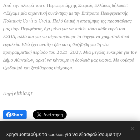
Από την πλευρά του ο Περιφερειάρχης Στερεάς Ελλάδας δήλωσε:
«Είχαμε μία σημαντική συνάντηση με την Επίτροπο Περιφερειακής
Πολιτικής Corina Cretu. Πολύ θετική η αποτίμηση της προσπάθειας
μας στην Περιφέρεια, όχι μόνο για να πιάσει τόπο κάθε ευρώ του
ΕΣΠΑ, αλλά και για να αξιοποιήσουμε τα σύγχρονα χρηματοδοτικά
εργαλεία. Εδώ έχει ανοίξει ήδη και η συζήτηση για τη νέα
προγραμματική περίοδο του 2021-2027. Μια μεγάλη ευκαιρία για τον
Δήμο Αθηναίων, αρκεί να κάνουμε τη δουλειά μας σωστά. Με σοβαρό
σχεδιασμό και ξεκάθαρους στόχους».
Πηγή
efthia.gr
Share
Χρησιμοποιούμε τα cookies για να εξασφαλίσουμε την