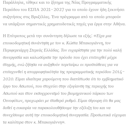
Παράλληλα, τέθηκε και το ζήτημα της Νέας Προγραμματικής
Περιόδου του ΕΣΠΑ 2021-2027 για το οποίο έχουν ήδη ξεκινήσει
συζητήσεις στις Βρυξέλλες. Ένα πρόγραμμα από το οποίο μπορούν
να υπάρξουν σημαντικές χρηματοδοτικές πηγές για έργα στην Αθήνα.
Η Επίτροπος μετά την συνάντηση δήλωσε τα εξής:
«Είχα μια
εποικοδομητική συνάντηση με τον κ. Κώστα Μπακογιάννη, τον
Περιφερειάρχη Στερεάς Ελλάδας. Τον ευχαρίστησα για την πολύ καλή
συνεργασία και καλωσόρισα την πρόοδο που έχει επιτευχθεί μέχρι
στιγμής, ενώ ζήτησα να αυξηθούν περεταίρω οι προσπάθειες για να
επιταχυνθεί η απορροφητικότητα της προγραμματικής περιόδου 2014-
2020. Είμαι ιδιαίτερα χαρούμενη που διαπίστωσα ότι το εμβληματικό
έργο του Ασωπού, που στοχεύει στην εξυγίανση της περιοχής του
Ασωπού και στον εκσυγχρονισμό του βιομηχανικού πάρκου των
Οινοφύτων, προχωράει με σταθερό ρυθμό. Είμαι σίγουρη ότι θα μας
δοθεί η ευκαιρία να παρακολουθήσουμε την εξέλιξη του και να
συνεχίσουμε αυτή την εποικοδομητική συνεργασία. Προσωπικά εύχομαι
τα καλύτερα στον κ. Μπακογιάννη».