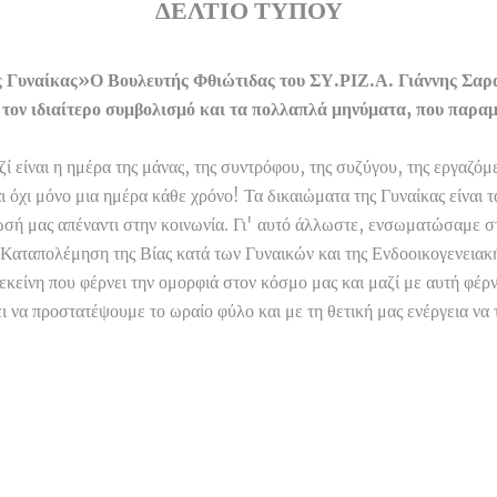
ΔΕΛΤΙΟ ΤΥΠΟΥ
 Γυναίκας»Ο Βουλευτής Φθιώτιδας του ΣΥ.ΡΙΖ.Α. Γιάννης Σαρα
τον ιδιαίτερο συμβολισμό και τα πολλαπλά μηνύματα, που παρα
ζί είναι η ημέρα της μάνας, της συντρόφου, της συζύγου, της εργαζόμ
 όχι μόνο μια ημέρα κάθε χρόνο! Τα δικαιώματα της Γυναίκας είναι 
ωσή μας απέναντι στην κοινωνία. Γι' αυτό άλλωστε, ενσωματώσαμε σ
Καταπολέμηση της Βίας κατά των Γυναικών και της Ενδοοικογενειακής
 εκείνη που φέρνει την ομορφιά στον κόσμο μας και μαζί με αυτή φέρν
ι να προστατέψουμε το ωραίο φύλο και με τη θετική μας ενέργεια ν