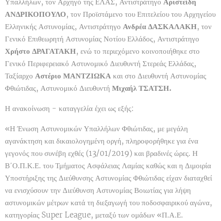
Υπαλλήλων, τον Αρχηγό της ΕΛΑΣ, Αντιστράτηγο
Αριστείδη
ΑΝΔΡΙΚΟΠΟΥΛΟ
, τον Προϊστάμενο του Επιτελείου του Αρχηγείου
Ελληνικής Αστυνομίας, Αντιστράτηγο
Ανδρέα ΔΑΣΚΑΛΑΚΗ
, τον
Γενικό Επιθεωρητή Αστυνομίας Νοτίου Ελλάδος, Αντιστράτηγο
Χρήστο ΔΡΑΓΑΤΑΚΗ
, ενώ το περιεχόμενο κοινοποιήθηκε στο
Γενικό Περιφερειακό Αστυνομικό Διευθυντή Στερεάς Ελλάδας,
Ταξίαρχο
Αστέριο ΜΑΝΤΖΙΩΚΑ
και στο Διευθυντή Αστυνομίας
Φθιώτιδας, Αστυνομικό Διευθυντή
Μιχαήλ ΤΣΑΤΣΗ.
Η ανακοίνωση - καταγγελία έχει ως εξής:
«Η Ένωση Αστυνομικών Υπαλλήλων Φθιώτιδας, με μεγάλη
αγανάκτηση και δικαιολογημένη οργή, πληροφορήθηκε για ένα
γεγονός που συνέβη εχθές (13/01/2019) και βραδινές ώρες. Η
Β΄Ο.Π.Κ.Ε. του Τμήματος Ασφάλειας Λαμίας καθώς και η Διμοιρία
Υποστήριξης της Διεύθυνσης Αστυνομίας Φθιώτιδας είχαν διαταχθεί
να ενισχύσουν την Διεύθυνση Αστυνομίας Βοιωτίας για λήψη
αστυνομικών μέτρων κατά τη διεξαγωγή του ποδοσφαιρικού αγώνα,
κατηγορίας Super League, μεταξύ των ομάδων «Π.Α.Ε.