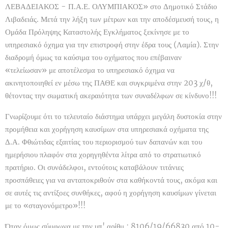
ΛΕΒΑΔΕΙΑΚΟΣ - Π.Α.Ε. ΟΛΥΜΠΙΑΚΟΣ» στο Δημοτικό Στάδιο
Λιβαδειάς. Μετά την λήξη των μέτρων και την αποδέσμευσή τους, η
Ομάδα Πρόληψης Καταστολής Εγκλήματος ξεκίνησε με το
υπηρεσιακό όχημα για την επιστροφή στην έδρα τους (Λαμία). Στην
διαδρομή όμως τα καύσιμα του οχήματος που επέβαιναν
«τελείωσαν» με αποτέλεσμα το υπηρεσιακό όχημα να
ακινητοποιηθεί εν μέσω της ΠΑΘΕ και συγκριμένα στην 203 χ/θ,
θέτοντας την σωματική ακεραιότητα των συναδέλφων σε κίνδυνο!!!
Γνωρίζουμε ότι το τελευταίο διάστημα υπάρχει μεγάλη δυστοκία στην
προμήθεια και χορήγηση καυσίμων στα υπηρεσιακά οχήματα της
Δ.Α. Φθιώτιδας εξαιτίας του περιορισμού των δαπανών και του
ημερήσιου πλαφόν στα χορηγηθέντα λίτρα από το στρατιωτικό
πρατήριο. Οι συνάδελφοι, εντούτοις καταβάλουν τιτάνιες
προσπάθειες για να ανταποκριθούν στα καθήκοντά τους, ακόμα και
σε αυτές τις αντίξοες συνθήκες, αφού η χορήγηση καυσίμων γίνεται
με το «σταγονόμετρο»!!!
Όταν όμως σύμφωνα με την υπ' αρίθμ.: 8106/19/66830 από 10-