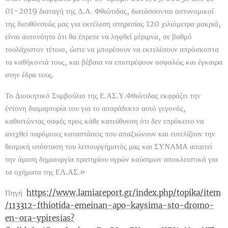
01-2019 διαταγή της Δ.Α. Φθιώτιδας, διατάσσονται αστυνομικοί
της διευθύνσεώς μας για εκτέλεση υπηρεσίας 120 χιλιόμετρα μακριά,
είναι αυτονόητο ότι θα έπρεπε να ληφθεί μέριμνα, σε βαθμό
τουλάχιστον τέτοιο, ώστε να μπορέσουν να εκτελέσουν απρόσκοπτα
τα καθήκοντά τους, και βέβαια να επιστρέψουν ασφαλώς και έγκαιρα
στην έδρα τους.
Το Διοικητικό Συμβούλιο της Ε.ΑΣ.Υ.Φθιώτιδας εκφράζει την
έντονη διαμαρτυρία του για το απαράδεκτο αυτό γεγονός,
καθιστώντας σαφές προς κάθε κατεύθυνση ότι δεν επρόκειτο να
ανεχθεί παρόμοιες καταστάσεις που απαξιώνουν και ευτελίζουν την
θεσμική υπόσταση του λειτουργήματός μας και ΣΥΝΑΜΑ απαιτεί
την άμεση δημιουργία πρατηρίου υγρών καύσιμων αποκλειστικά για
τα οχήματα της ΕΛ.ΑΣ.»
Πηγή
https://www.lamiareport.gr/index.php/topika/item
/113312-fthiotida-emeinan-apo-kaysima-sto-dromo-
en-ora-ypiresias?