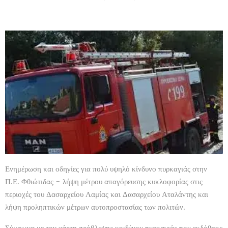
Ενημέρωση και οδηγίες για πολύ υψηλό κίνδυνο πυρκαγιάς στην
Π.Ε. Φθιώτιδας - λήψη μέτρου απαγόρευσης κυκλοφορίας στις
περιοχές του Δασαρχείου Λαμίας και Δασαρχείου Αταλάντης και
λήψη προληπτικών μέτρων αυτοπροστασίας των πολιτών.
Σύμφωνα με τον χάρτη πρόβλεψης κινδύνου πυρκαγιάς που εκδόθηκε