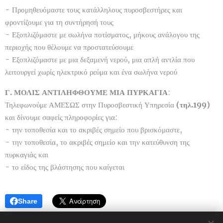
- Προμηθευόμαστε τους κατάλληλους πυροσβεστήρες και
φροντίζουμε για τη συντήρησή τους
- Εξοπλιζόμαστε με σωλήνα ποτίσματος, μήκους ανάλογου της
περιοχής που θέλουμε να προστατεύσουμε
- Εξοπλιζόμαστε με μια δεξαμενή νερού, μια απλή αντλία που
λειτουργεί χωρίς ηλεκτρικό ρεύμα και ένα σωλήνα νερού
Γ. ΜΟΛΙΣ ΑΝΤΙΛΗΦΘΟΥΜΕ ΜΙΑ ΠΥΡΚΑΓΙΑ
:
Τηλεφωνούμε ΑΜΕΣΩΣ στην Πυροσβεστική Υπηρεσία
(τηλ.199)
και δίνουμε σαφείς πληροφορίες για:
- την τοποθεσία και το ακριβές σημείο που βρισκόμαστε,
- την τοποθεσία, το ακριβές σημείο και την κατεύθυνση της
πυρκαγιάς και
- το είδος της βλάστησης που καίγεται
Share