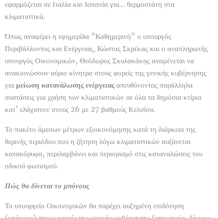
εφαρμόζεται σε Ιταλία και Ισπανία για... θερμοστάτη στα
κλιματιστικά.
Όπως αναφέρει η εφημερίδα "Καθημερινή" ο υπουργός
Περιβάλλοντος και Ενέργειας, Κώστας Σκρέκας και ο αναπληρωτής
υπουργός Οικονομικών, Θεόδωρος Σκυλακάκης αναμένεται να
ανακοινώσουν αύριο κίνητρα στους φορείς της γενικής κυβέρνησης
για
μείωση κατανάλωσης ενέργειας
απευθύνοντας παράλληλα
συστάσεις για χρήση των κλιματιστικών σε όλα τα δημόσια κτίρια
κατ' ελάχιστον στους 26 με 27 βαθμούς Κελσίου.
Το πακέτο άμεσων μέτρων εξοικονόμησης κατά τη διάρκεια της
θερινής περιόδου που η ζήτηση λόγω κλιματιστικών αυξάνεται
κατακόρυφα, περιλαμβάνει και περιορισμό στις καταναλώσεις του
οδικού φωτισμού.
Πώς θα δίνεται το μπόνους
Το υπουργείο Οικονομικών θα παρέχει αυξημένη επιδότηση
(μπόνους) στους φορείς της γενικής κυβέρνησης (υπουργεία, δήμους