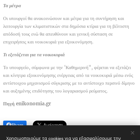
Τα μέτρα
Οι υπουργοί θα ανακοινώσουν και μέτρα για τη συντήρηση και
λειτουργία των κλιματιστικών στα δημόσια κτίρια για τη βέλτιστη
απόδοσή τους ενώ θα απευθύνουν και γενική σύσταση σε
επιχειρήσεις και νοικοκυριά για εξοικονόμηση.
Τι εξετάζεται για τα νοικοκυριά
Το υπουργείο, σύμφωνα με την 'Καθημερινή", φέρεται να εξετάζει
και κίνητρα εξοικονόμησης ενέργειας από τα νοικοκυριά μέσω ενός
αντίστοιχου μηχανισμού σύγκρισης με το αντίστοιχο περσινό δίμηνο
και αυξημένης επιδότησης του λογαριασμού ρεύματος.
Πηγή enikonomia.gr
Share
Χρησιμοποιούμε τα cookies για να εξασφαλίσουμε την