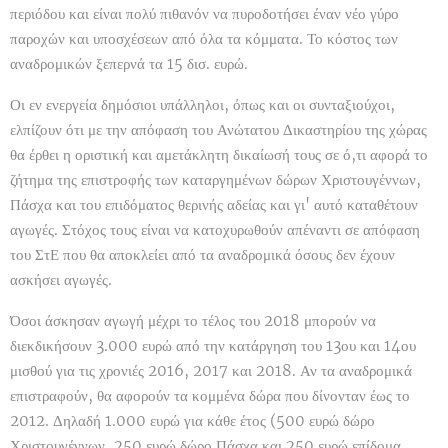
περιόδου και είναι πολύ πιθανόν να πυροδοτήσει έναν νέο γύρο
παροχών και υποσχέσεων από όλα τα κόμματα. Το κόστος των
αναδρομικών ξεπερνά τα 15 δισ. ευρώ.
Οι εν ενεργεία δημόσιοι υπάλληλοι, όπως και οι συνταξιούχοι,
ελπίζουν ότι με την απόφαση του Ανώτατου Δικαστηρίου της χώρας
θα έρθει η οριστική και αμετάκλητη δικαίωσή τους σε ό,τι αφορά το
ζήτημα της επιστροφής των καταργημένων δώρων Χριστουγέννων,
Πάσχα και του επιδόματος θερινής αδείας και γι' αυτό καταθέτουν
αγωγές. Στόχος τους είναι να κατοχυρωθούν απέναντι σε απόφαση
του ΣτΕ που θα αποκλείει από τα αναδρομικά όσους δεν έχουν
ασκήσει αγωγές.
Όσοι άσκησαν αγωγή μέχρι το τέλος του 2018 μπορούν να
διεκδικήσουν 3.000 ευρώ από την κατάργηση του 13ου και 14ου
μισθού για τις χρονιές 2016, 2017 και 2018. Αν τα αναδρομικά
επιστραφούν, θα αφορούν τα κομμένα δώρα που δίνονταν έως το
2012. Δηλαδή 1.000 ευρώ για κάθε έτος (500 ευρώ δώρο
Χριστουγέννων, 250 ευρώ δώρο Πάσχα και 250 ευρώ επίδομα