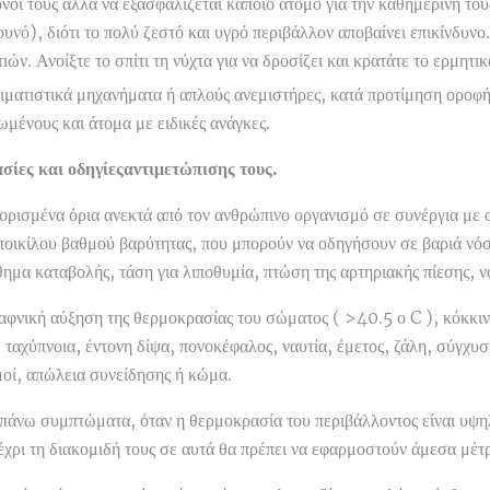
όνοι τους αλλά να εξασφαλίζεται κάποιο άτομο για την καθημερινή το
υνό), διότι το πολύ ζεστό και υγρό περιβάλλον αποβαίνει επικίνδυν
. Ανοίξτε το σπίτι τη νύχτα για να δροσίζει και κρατάτε το ερμητικά
ιματιστικά μηχανήματα ή απλούς ανεμιστήρες, κατά προτίμηση οροφής.
ωμένους και άτομα με ειδικές ανάγκες.
ίες και οδηγίεςαντιμετώπισης τους.
ορισμένα όρια ανεκτά από τον ανθρώπινο οργανισμό σε συνέργια με 
ς ποικίλου βαθμού βαρύτητας, που μπορούν να οδηγήσουν σε βαριά νό
θημα καταβολής, τάση για λιποθυμία, πτώση της αρτηριακής πίεσης, να
αφνική αύξηση της θερμοκρασίας του σώματος ( >40.5 ο C ), κόκκιν
ταχύπνοια, έντονη δίψα, πονοκέφαλος, ναυτία, έμετος, ζάλη, σύγχυ
μοί, απώλεια συνείδησης ή κώμα.
άνω συμπτώματα, όταν η θερμοκρασία του περιβάλλοντος είναι υψηλή
έχρι τη διακομιδή τους σε αυτά θα πρέπει να εφαρμοστούν άμεσα μέ