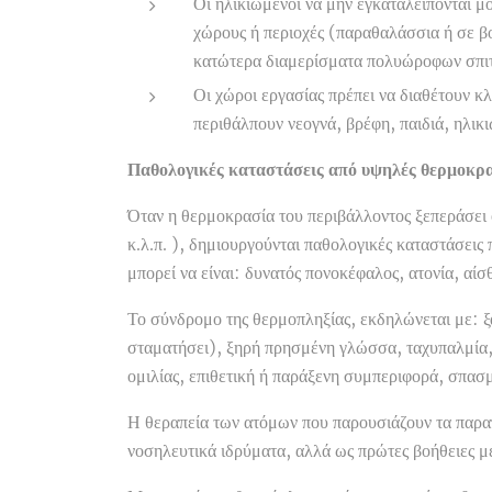
Οι ηλικιωμένοι να μην εγκαταλείπονται μ
χώρους ή περιοχές (παραθαλάσσια ή σε βο
κατώτερα διαμερίσματα πολυώροφων σπιτιών
Οι χώροι εργασίας πρέπει να διαθέτουν κλ
περιθάλπουν νεογνά, βρέφη, παιδιά, ηλικι
Παθολογικές καταστάσεις από υψηλές θερμοκρασ
Όταν η θερμοκρασία του περιβάλλοντος ξεπεράσει 
κ.λ.π. ), δημιουργούνται παθολογικές καταστάσει
μπορεί να είναι: δυνατός πονοκέφαλος, ατονία, αίσ
Το σύνδρομο της θερμοπληξίας, εκδηλώνεται με: ξ
σταματήσει), ξηρή πρησμένη γλώσσα, ταχυπαλμία, 
ομιλίας, επιθετική ή παράξενη συμπεριφορά, σπασ
Η θεραπεία των ατόμων που παρουσιάζουν τα παραπ
νοσηλευτικά ιδρύματα, αλλά ως πρώτες βοήθειες μ