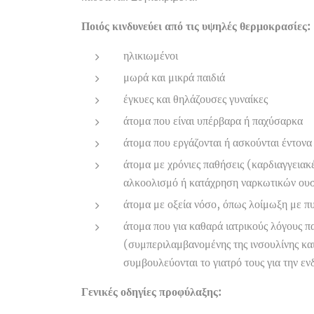
Ποιός κινδυνεύει από τις υψηλές θερμοκρασίες:
ηλικιωμένοι
μωρά και μικρά παιδιά
έγκυες και θηλάζουσες γυναίκες
άτομα που είναι υπέρβαρα ή παχύσαρκα
άτομα που εργάζονται ή ασκούνται έντονα
άτομα με χρόνιες παθήσεις (καρδιαγγειακ
αλκοολισμό ή κατάχρηση ναρκωτικών ουσ
άτομα με οξεία νόσο, όπως λοίμωξη με πυρ
άτομα που για καθαρά ιατρικούς λόγους π
(συμπεριλαμβανομένης της ινσουλίνης και
συμβουλεύονται το γιατρό τους για την ε
Γενικές οδηγίες προφύλαξης: