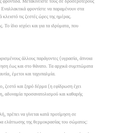
υς φροντίδα. Μετακινείστε τους σε δροσερότερους
ο. Εναλλακτικά φροντίστε να παραμένουν στα
 κλειστό τις ζεστές ώρες της ημέρας.
 Το ίδιο ισχύει και για τα ιδρύματα, που
ορισμένους άλλους παράγοντες (υγρασία, άπνοια
σηση έως και στο θάνατο. Τα αρχικά συμπτώματα
υτία, έμετοι και ταχυπαλμία.
ο, ζεστό και ξηρό δέρμα (η εφίδρωση έχει
ση, αδυναμία προσανατολισμού και καθαρής
, πρέπει να γίνεται κατά προτίμηση σε
τρα ελάττωσης της θερμοκρασίας του σώματος: