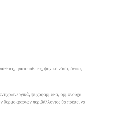
άθειες, ηπατοπάθειες, ψυχική νόσο, άνοια,
, αντιχολινεργικά, ψυχοφάρμακα, ορμονούχα
λών θερμοκρασιών περιβάλλοντος θα πρέπει να