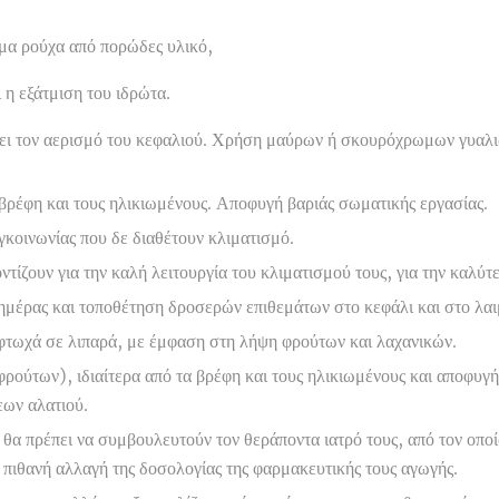
μα ρούχα από πορώδες υλικό,
 η εξάτμιση του ιδρώτα.
πει τον αερισμό του κεφαλιού. Χρήση μαύρων ή σκουρόχρωμων γυαλι
 βρέφη και τους ηλικιωμένους. Αποφυγή βαριάς σωματικής εργασίας.
οινωνίας που δε διαθέτουν κλιματισμό.
τίζουν για την καλή λειτουργία του κλιματισμού τους, για την καλύτ
 ημέρας και τοποθέτηση δροσερών επιθεμάτων στο κεφάλι και στο λαι
φτωχά σε λιπαρά, με έμφαση στη λήψη φρούτων και λαχανικών.
ούτων), ιδιαίτερα από τα βρέφη και τους ηλικιωμένους και αποφυγή
εων αλατιού.
α πρέπει να συμβουλευτούν τον θεράποντα ιατρό τους, από τον οποί
ν πιθανή αλλαγή της δοσολογίας της φαρμακευτικής τους αγωγής.