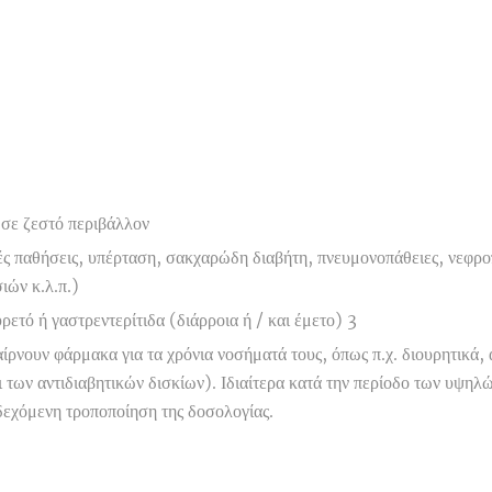
 σε ζεστό περιβάλλον
ές παθήσεις, υπέρταση, σακχαρώδη διαβήτη, πνευμονοπάθειες, νεφροπ
ιών κ.λ.π.)
ετό ή γαστρεντερίτιδα (διάρροια ή / και έμετο) 3
αίρνουν φάρμακα για τα χρόνια νοσήματά τους, όπως π.χ. διουρητικά
 των αντιδιαβητικών δισκίων). Ιδιαίτερα κατά την περίοδο των υψη
νδεχόμενη τροποποίηση της δοσολογίας.