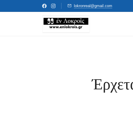
lokronreal@gmail.com
Έρχετα