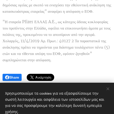
δημόσιας υγείας με σκοπό να ενισχύσει την εθελοντική ανάκληση της
κατασκευάστριας εταιρείας" αναφέρει η απόφαση ο ΕΟΦ.
"Η εταιρεία Pfizer ΕΛΛΑΣ A.E., ως κάτοχος άδειας κυκλοφορίας
του προϊόντος στην Ελλάδα, οφείλει να επικοινωνήσει άμεσα με τους
πελάτες της, προκειμένου να το αποσύρουν από την αγορά.
Χολαργός, 11/4/2019 Αρ. Πρωτ.: 40127 2 Τα παραστατικά της
ανάκλησης πρέπει να τηρούνται για διάστημα τουλάχιστον πέντε (5)
ετών και να τίθενται υπόψη του ΕΟΦ, εφόσον ζητηθούν"
συμπληρώνεται στην απόφαση.
Share
Χρησιμοποιούμε τα cookies για να εξασφαλίσουμε την
σωστή λειτουργία και ασφάλεια των ιστοσελίδων μας και
για να σας προσφέρουμε την καλύτερη δυνατή εμπειρία
χρήσης.