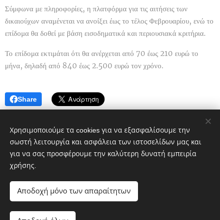
Σύμφωνα με πληροφορίες, η πλατφόρμα για τις αιτήσεις των
δικαιούχων αναμένεται να ανοίξει έως το τέλος Φεβρουαρίου, ενώ το
επίδομα θα δοθεί με βάση εισοδηματικά και περιουσιακά κριτήρια.
Το επίδομα εκτιμάται ότι θα ανέρχεται από 70 έως 210 ευρώ το
μήνα, δηλαδή από 840 έως 2.500 ευρώ τον χρόνο.
Share
Χρησιμοποιούμε τα cookies για να εξασφαλίσουμε την
σωστή λειτουργία και ασφάλεια των ιστοσελίδων μας και
για να σας προσφέρουμε την καλύτερη δυνατή εμπειρία
χρήσης.
Πολιτικό blog ἐν Λοκροῖς
Αποδοχή μόνο των απαραίτητων
google.com, pub-1496968882359615, DIRECT,
f08c47fec0942fa0