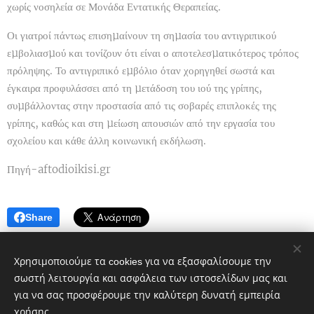
χωρίς νοσηλεία σε Μονάδα Εντατικής Θεραπείας.
Οι γιατροί πάντως επισηµαίνουν τη σηµασία του αντιγριπικού
εµβολιασµού και τονίζουν ότι είναι ο αποτελεσµατικότερος τρόπος
πρόληψης. Το αντιγριπικό εµβόλιο όταν χορηγηθεί σωστά και
έγκαιρα προφυλάσσει από τη µετάδοση του ιού της γρίπης,
συµβάλλοντας στην προστασία από τις σοβαρές επιπλοκές της
γρίπης, καθώς και στη µείωση απουσιών από την εργασία του
σχολείου και κάθε άλλη κοινωνική εκδήλωση.
Πηγή-aftodioikisi.gr
Share
Χρησιμοποιούμε τα cookies για να εξασφαλίσουμε την
σωστή λειτουργία και ασφάλεια των ιστοσελίδων μας και
για να σας προσφέρουμε την καλύτερη δυνατή εμπειρία
χρήσης.