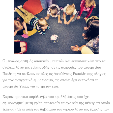
O µεγάλος αριθµός απουσιών µαθητών και εκπαιδευτικών από τα
σχολεία λόγω της γρίπης οδήγησε τις υπηρεσίες του υπουργείου
Παιδείας να στείλουν σε όλες τις Διευθύνσεις Εκπαίδευσης οδηγίες
για τον αντιγριπικό εµβολιασµό, τις οποίες έχει εκπονήσει το
υπουργείο Υγείας για το τρέχον έτος.
Χαρακτηριστικό παράδειγµα του προβλήµατος που έχει
δηµιουργηθεί µε τη γρίπη αποτελούν τα σχολεία της Ιθάκης τα οποία
έκλεισαν µε εντολή του δηµάρχου του νησιού λόγω της έξαρσης των