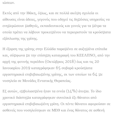
ιώσεων.
Εκτός από την Ιθάκη, όµως, και σε πολλά ακόµη σχολεία οι
αίθουσες είναι άδειες, γεγονός που οδηγεί τις δηµόσιες υπηρεσίες να
ενηµερώσουν µαθητές, εκπαιδευτικούς και γονείς για τα µέτρα τα
οποία πρέπει να λάβουν προκειµένου να περιοριστούν τα κρούσµατα
εξάπλωσης της γρίπης.
Η έξαρση της γρίπης στην Ελλάδα παραµένει σε αυξηµένα επίπεδα
και, σύµφωνα µε την επίσηµη καταγραφή του ΚΕΕΛΠΝΟ, από την
αρχή της φετινής περιόδου (Οκτώβριος 2018) έως και τις 20
Ιανουαρίου 2019 καταγράφηκαν 65 σοβαρά κρούσµατα
εργαστηριακά επιβεβαιωµένης γρίπης, εκ των οποίων τα 64 µε
νοσηλεία σε Μονάδες Εντατικής Θεραπείας.
Εξ αυτών, εµβολιασµένα ήταν τα εννέα (14%) άτοµα. Το ίδιο
χρονικό διάστηµα καταγράφηκαν συνολικά έξι θάνατοι από
εργαστηριακά επιβεβαιωµένη γρίπη. Οι πέντε θάνατοι αφορούσαν σε
ασθενείς που νοσηλεύτηκαν σε ΜΕΘ και ένας θάνατος σε ασθενή