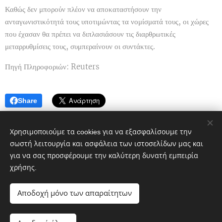
Καθώς δεν μπορούν πλέον να αποκαταστήσουν την
ανταγωνιστικότητά τους υποτιμώντας τα νομίσματά τους, οι χώρες
που έχασαν θα πρέπει να διπλασιάσουν τις διαρθρωτικές
μεταρρυθμίσεις τους, συμπεραίνουν οι συντάκτες.
Πηγή Πληροφοριών: Reuters
Share
Χρησιμοποιούμε τα cookies για να εξασφαλίσουμε την
σωστή λειτουργία και ασφάλεια των ιστοσελίδων μας και
για να σας προσφέρουμε την καλύτερη δυνατή εμπειρία
χρήσης.
Πολιτικό blog ἐν Λοκροῖς
Αποδοχή μόνο των απαραίτητων
google.com, pub-1496968882359615, DIRECT,
f08c47fec0942fa0