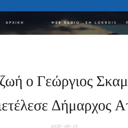
ΑΡΧΙΚΉ ✔✔✔
WEB RADIO _EN LOKROIS
 ζωή ο Γεώργιος Σκαμ
διετέλεσε Δήμαρχος Α
2026-06-15