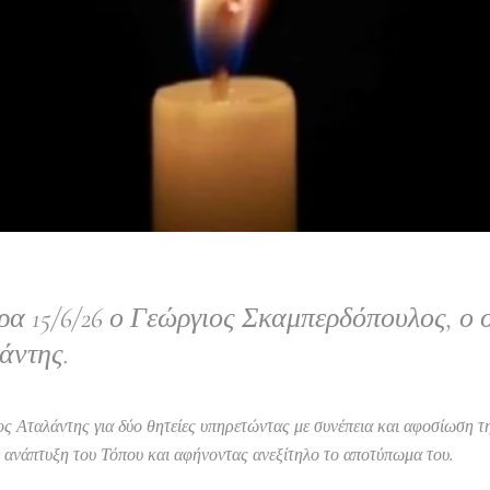
α 15/6/26 ο Γεώργιος Σκαμπερδόπουλος, ο ο
άντης.
 Αταλάντης για δύο θητείες υπηρετώντας με συνέπεια και αφοσίωση τ
 ανάπτυξη του Τόπου και αφήνοντας ανεξίτηλο το αποτύπωμα του.