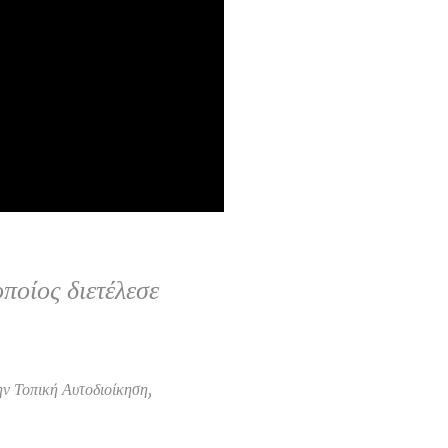
ποίος διετέλεσε
ην Τοπική Αυτοδιοίκηση,