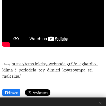
https://cms.lokris9.webnode.gr/l/e-egkardio-
Πηγή
klima-i-periodeia-toy-dimitri-koytsoympa-sti-
malesina/
Share