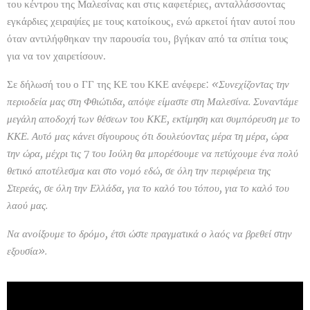
του κέντρου της Μαλεσίνας και στις καφετέριες, ανταλλάσσοντας
εγκάρδιες χειραψίες με τους κατοίκους, ενώ αρκετοί ήταν αυτοί που
όταν αντιλήφθηκαν την παρουσία του, βγήκαν από τα σπίτια τους
για να τον χαιρετίσουν.
Σε δήλωσή του ο ΓΓ της ΚΕ του ΚΚΕ ανέφερε:
«Συνεχίζοντας την
περιοδεία μας στη Φθιώτιδα, απόψε είμαστε στη Μαλεσίνα. Συναντάμε
μεγάλη αποδοχή των θέσεων του ΚΚΕ, εκτίμηση και συμπόρευση με το
ΚΚΕ. Αυτό μας κάνει σίγουρους ότι δουλεύοντας μέρα τη μέρα, ώρα
την ώρα, μέχρι τις 7 του Ιούλη θα μπορέσουμε να πετύχουμε ένα πολύ
θετικό αποτέλεσμα και στο νομό εδώ, σε όλη την περιφέρεια της
Στερεάς, σε όλη την Ελλάδα, για το καλό του τόπου, για το καλό του
λαού μας.
Να ανοίξουμε το δρόμο, έτσι ώστε πραγματικά ο λαός να βρεθεί στην
εξουσία».