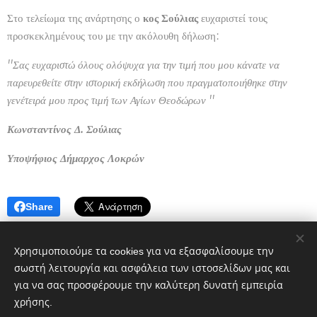
Στο τελείωμα της ανάρτησης ο
κος Σούλιας
ευχαριστεί τους
προσκεκλημένους του με την ακόλουθη δήλωση:
''Σας ευχαριστώ όλους ολόψυχα για την τιμή που μου κάνατε να
παρευρεθείτε στην ιστορική εκδήλωση που πραγματοποιήθηκε στην
γενέτειρά μου προς τιμή των Αγίων Θεοδώρων ''
Κωνσταντίνος Δ. Σούλιας
Υποψήφιος Δήμαρχος Λοκρών
Share
Χρησιμοποιούμε τα cookies για να εξασφαλίσουμε την
σωστή λειτουργία και ασφάλεια των ιστοσελίδων μας και
για να σας προσφέρουμε την καλύτερη δυνατή εμπειρία
χρήσης.
Πολιτικό blog ἐν Λοκροῖς