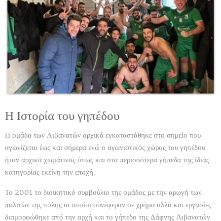
Η Ιστορία του γηπέδου
Η ομάδα των Λιβανατών αρχικά εγκαταστάθηκε στο σημείο που
αγωνίζεται έως και σήμερα ενώ ο αγωνιστικός χώρος του γηπέδου
ήταν αρχικά χωμάτινος όπως και στα περισσότερα γήπεδα της ίδιας
κατηγορίας εκείνη την εποχή.
Το 2001 το διοικητικό συμβούλιο της ομάδος με την αρωγή των
πολιτών της πόλης οι οποίοι συνέφεραν σε χρήμα αλλά και εργασίες
διαμορφώθηκε από την αρχή και το γήπεδο της Δάφνης Λιβανατών