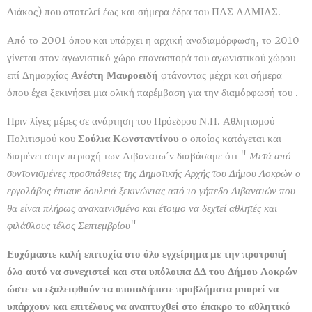
Διάκος) που αποτελεί έως και σήμερα έδρα του ΠΑΣ ΛΑΜΙΑΣ.
Από το 2001 όπου και υπάρχει η αρχική αναδιαμόρφωση, το 2010
γίνεται στον αγωνιστικό χώρο επανασπορά του αγωνιστικού χώρου
επί Δημαρχίας
Ανέστη
Μαυροειδή
φτάνοντας μέχρι και σήμερα
όπου έχει ξεκινήσει μια ολική παρέμβαση για την διαμόρφωσή του .
Πριν λίγες μέρες σε ανάρτηση του Πρόεδρου Ν.Π. Αθλητισμού
Πολιτισμού κου
Σούλια Κωνσταντίνου
ο οποίος κατάγεται και
διαμένει στην περιοχή των Λιβανατω΄ν διαβάσαμε ότι "
Μετά από
συντονισμένες προσπάθειες της Δημοτικής Αρχής του Δήμου Λοκρών ο
εργολάβος έπιασε δουλειά ξεκινώντας από το γήπεδο Λιβανατών που
θα είναι πλήρως ανακαινισμένο και έτοιμο να δεχτεί αθλητές και
φιλάθλους τέλος Σεπτεμβρίου
"
Ευχόμαστε καλή επιτυχία στο όλο εγχείρημα με την προτροπή
όλο αυτό να συνεχιστεί και στα υπόλοιπα ΔΔ του Δήμου Λοκρών
ώστε να εξαλειφθούν τα οποιαδήποτε προβλήματα μπορεί να
υπάρχουν και επιτέλους να αναπτυχθεί στο έπακρο το αθλητικό