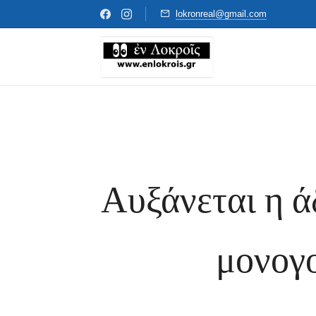
lokronreal@gmail.com
Αυξάνεται η ά
μονογο