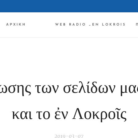
ΑΡΧΙΚΉ ✔✔✔
WEB RADIO _EN LOKROIS
ωσης των σελίδων μας
και το ἐν Λοκροῖς
2019-03-07